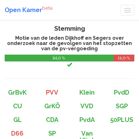
beta
Open Kamer
Stemming
Motie van de leden Dijkhoff en Segers over
onderzoek naar de gevolgen van het stopzetten
van de pv-vergoeding
84,0 %
16,0 %
GrBvK
PVV
Klein
PvdD
CU
GrKÖ
VVD
SGP
GL
CDA
PvdA
50PLUS
D66
SP
Van