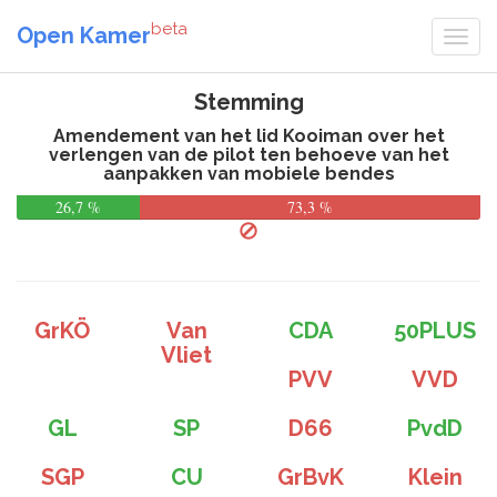
beta
Open Kamer
Stemming
Amendement van het lid Kooiman over het
verlengen van de pilot ten behoeve van het
aanpakken van mobiele bendes
26,7 %
73,3 %
GrKÖ
Van
CDA
50PLUS
Vliet
PVV
VVD
GL
SP
D66
PvdD
SGP
CU
GrBvK
Klein