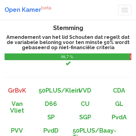
beta
Open Kamer
Stemming
Amendement van het lid Schouten dat regelt dat
de variabele beloning voor ten minste 50% wordt
gebaseerd op niet-financiële criteria
98,7 %
1,3
%
GrBvK
50PLUS/Klein
VVD
CDA
Van
D66
CU
GL
Vliet
SP
SGP
PvdA
PVV
PvdD
50PLUS/Baay-