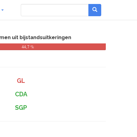
g
men uit bijstandsuitkeringen
44,7 %
GL
CDA
SGP