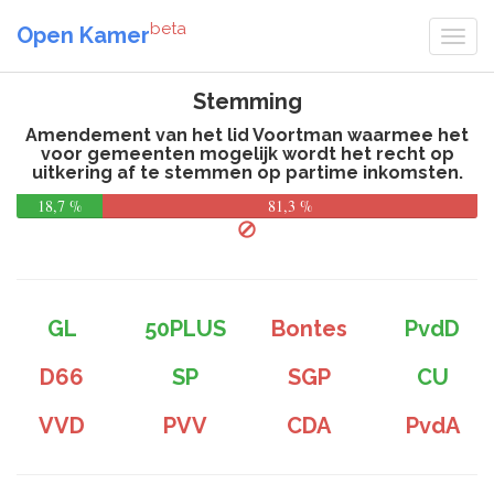
beta
Open Kamer
Stemming
Amendement van het lid Voortman waarmee het
voor gemeenten mogelijk wordt het recht op
uitkering af te stemmen op partime inkomsten.
18,7 %
81,3 %
GL
50PLUS
Bontes
PvdD
D66
SP
SGP
CU
VVD
PVV
CDA
PvdA