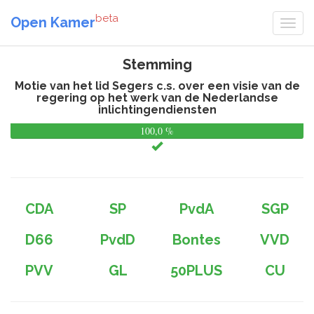
beta
Open Kamer
Stemming
Motie van het lid Segers c.s. over een visie van de
regering op het werk van de Nederlandse
inlichtingendiensten
100,0 %
0,
%
CDA
SP
PvdA
SGP
D66
PvdD
Bontes
VVD
PVV
GL
50PLUS
CU