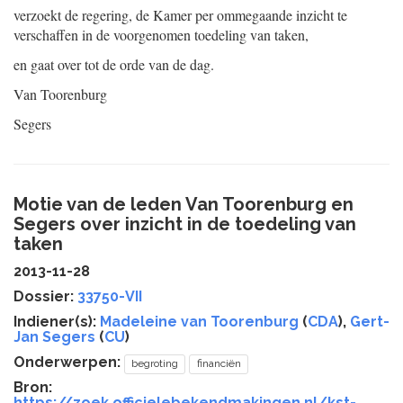
verzoekt de regering, de Kamer per ommegaande inzicht te
verschaffen in de voorgenomen toedeling van taken,
en gaat over tot de orde van de dag.
Van Toorenburg
Segers
Motie van de leden Van Toorenburg en
Segers over inzicht in de toedeling van
taken
2013-11-28
Dossier:
33750-VII
Indiener(s):
Madeleine van Toorenburg
(
CDA
),
Gert-
Jan Segers
(
CU
)
Onderwerpen:
begroting
financiën
Bron:
https://zoek.officielebekendmakingen.nl/kst-