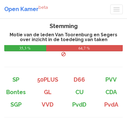
beta
Open Kamer
Stemming
Motie van de leden Van Toorenburg en Segers
over inzicht in de toedeling van taken
35,3 %
64,7 %
SP
50PLUS
D66
PVV
Bontes
GL
CU
CDA
SGP
VVD
PvdD
PvdA