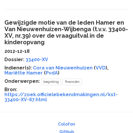
Gewijzigde motie van de leden Hamer en
Van Nieuwenhuizen-Wijbenga (t.v.v. 33400-
XV, nr.39) over de vraaguitval in de
kinderopvang
2012-12-18
Dossier:
33400-XV
Indiener(s):
Cora van Nieuwenhuizen
(
VVD
),
Mariëtte Hamer
(
PvdA
)
Onderwerpen:
begroting
financiën
Bron:
https://zoek.officielebekendmakingen.nl/kst-
33400-XV-67.html
Colofon
GitHub