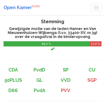
beta
Open Kamer
Stemming
Gewijzigde motie van de leden Hamer en Van
Nieuwenhuizen-Wijbenga (t.v.v. 33400-XV, nr.39)
over de vraaguitval in de kinderopvang
88,0 %
12,0 %
CDA
PvdD
SP
CU
50PLUS
GL
VVD
SGP
D66
PvdA
PVV