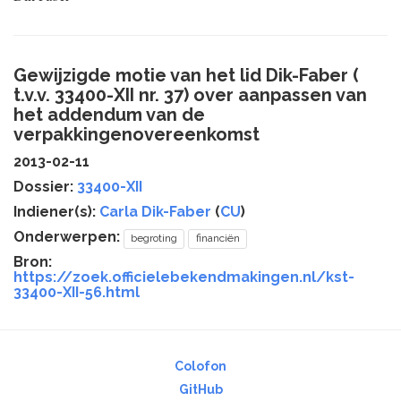
Gewijzigde motie van het lid Dik-Faber (
t.v.v. 33400-XII nr. 37) over aanpassen van
het addendum van de
verpakkingenovereenkomst
2013-02-11
Dossier:
33400-XII
Indiener(s):
Carla Dik-Faber
(
CU
)
Onderwerpen:
begroting
financiën
Bron:
https://zoek.officielebekendmakingen.nl/kst-
33400-XII-56.html
Colofon
GitHub