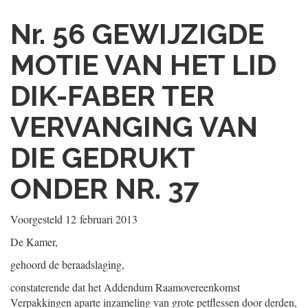
Nr. 56
GEWIJZIGDE
MOTIE VAN HET LID
DIK-FABER TER
VERVANGING VAN
DIE GEDRUKT
ONDER NR. 37
Voorgesteld
12 februari 2013
De Kamer,
gehoord de beraadslaging,
constaterende dat het Addendum Raamovereenkomst
Verpakkingen aparte inzameling van grote petflessen door derden,