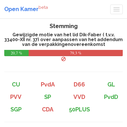
beta
Open Kamer
Stemming
Gewijzigde motie van het lid Dik-Faber ( t.v.v.
33400-XII nr. 37) over aanpassen van het addendum
van de verpakkingenovereenkomst
20,7 %
79,3 %
CU
PvdA
D66
GL
PVV
SP
VVD
PvdD
SGP
CDA
50PLUS