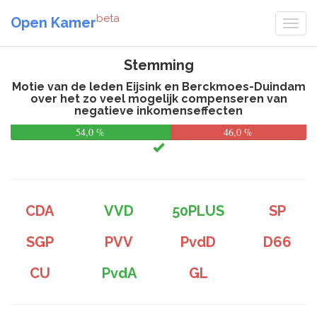
beta
Open Kamer
Stemming
Motie van de leden Eijsink en Berckmoes-Duindam
over het zo veel mogelijk compenseren van
negatieve inkomenseffecten
54,0 %
46,0 %
CDA
VVD
50PLUS
SP
SGP
PVV
PvdD
D66
CU
PvdA
GL