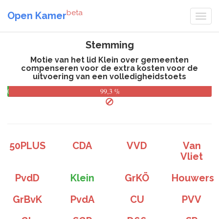
beta
Open Kamer
Stemming
Motie van het lid Klein over gemeenten
compenseren voor de extra kosten voor de
uitvoering van een volledigheidstoets
0,7
99,3 %
%
50PLUS
CDA
VVD
Van
Vliet
PvdD
Klein
GrKÖ
Houwers
GrBvK
PvdA
CU
PVV