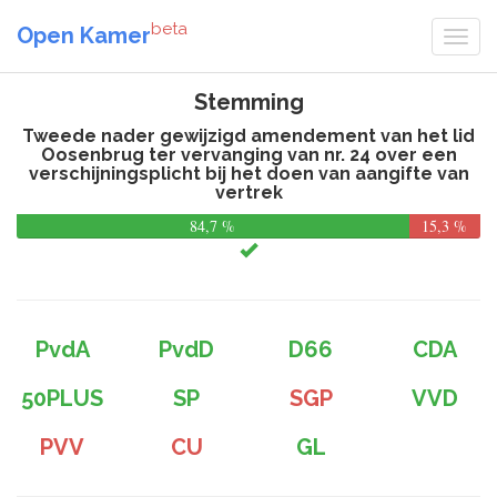
beta
Open Kamer
Stemming
Tweede nader gewijzigd amendement van het lid
Oosenbrug ter vervanging van nr. 24 over een
verschijningsplicht bij het doen van aangifte van
vertrek
84,7 %
15,3 %
PvdA
PvdD
D66
CDA
50PLUS
SP
SGP
VVD
PVV
CU
GL