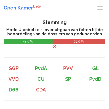
beta
Open Kamer
Stemming
Motie Ulenbelt c.s. over uitgaan van feiten bij de
beoordeling van de dossiers van gedupeerden
48,0 %
52,0 %
SGP
PvdA
PVV
GL
VVD
CU
SP
PvdD
D66
CDA