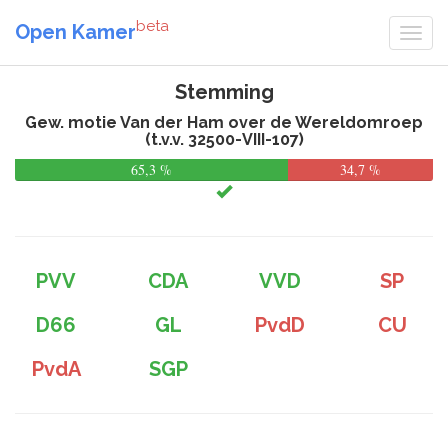
beta
Open Kamer
Stemming
Gew. motie Van der Ham over de Wereldomroep
(t.v.v. 32500-VIII-107)
65,3 %
34,7 %
PVV
CDA
VVD
SP
D66
GL
PvdD
CU
PvdA
SGP