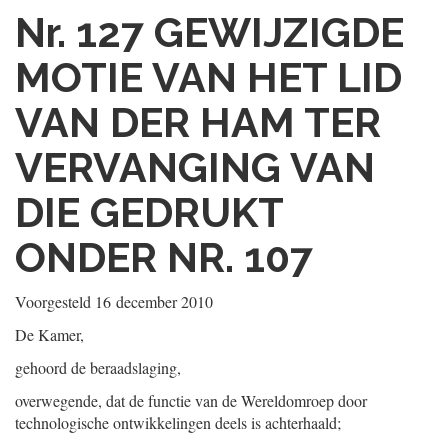
Nr. 127
GEWIJZIGDE
MOTIE VAN HET LID
VAN DER HAM TER
VERVANGING VAN
DIE GEDRUKT
ONDER NR. 107
Voorgesteld
16 december 2010
De Kamer,
gehoord de beraadslaging,
overwegende, dat de functie van de Wereldomroep door
technologische ontwikkelingen deels is achterhaald;