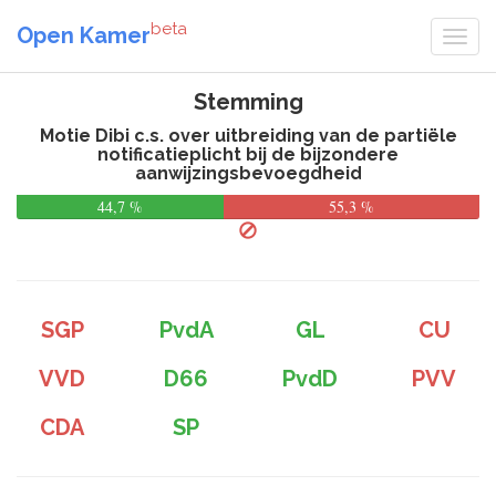
beta
Open Kamer
Stemming
Motie Dibi c.s. over uitbreiding van de partiële
notificatieplicht bij de bijzondere
aanwijzingsbevoegdheid
44,7 %
55,3 %
SGP
PvdA
GL
CU
VVD
D66
PvdD
PVV
CDA
SP