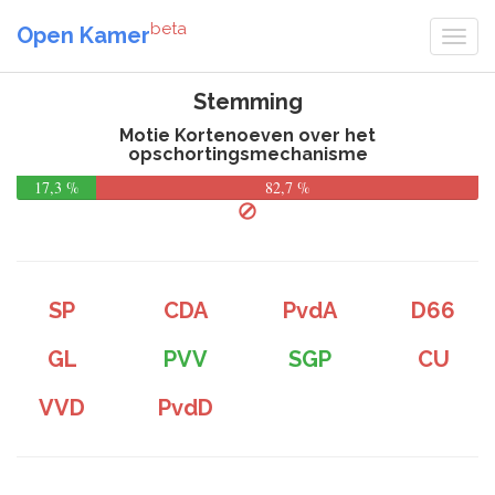
beta
Open Kamer
Stemming
Motie Kortenoeven over het
opschortingsmechanisme
17,3 %
82,7 %
SP
CDA
PvdA
D66
GL
PVV
SGP
CU
VVD
PvdD