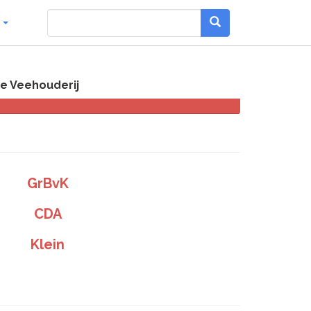
g
e Veehouderij
GrBvK
CDA
Klein