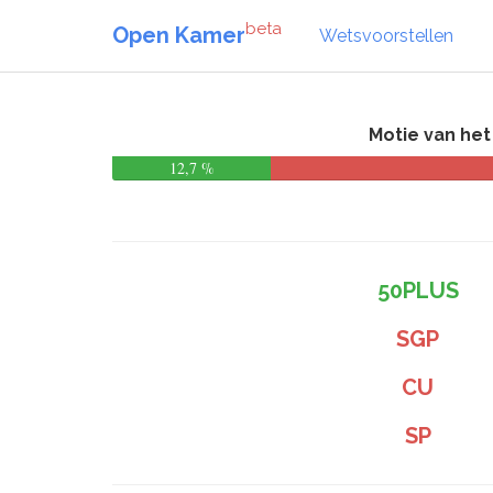
beta
Open Kamer
Wetsvoorstellen
Motie van he
12,7 %
50PLUS
SGP
CU
SP