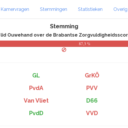
Kamervragen
Stemmingen
Statistieken
Overi
Stemming
t lid Ouwehand over de Brabantse Zorgvuldigheidsscor
87,3 %
GL
GrKÖ
PvdA
PVV
Van Vliet
D66
PvdD
VVD