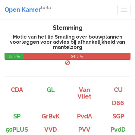
beta
Open Kamer
Stemming
Motie van het lid Smaling over bouwplannen
voorleggen voor advies bij afhankelijkheid van
mantelzorg
15,3 %
84,7 %
CDA
GL
Van
CU
Vliet
D66
SP
GrBvK
PvdA
SGP
50PLUS
VVD
PVV
PvdD