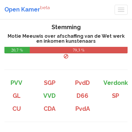
beta
Open Kamer
Stemming
Motie Meeuwis over afschaffing van de Wet werk
en inkomen kunstenaars
20,7 %
79,3 %
PVV
SGP
PvdD
Verdonk
GL
VVD
D66
SP
CU
CDA
PvdA