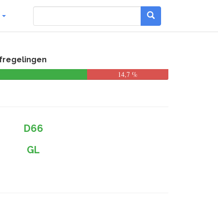
g
ofregelingen
14,7 %
D66
GL