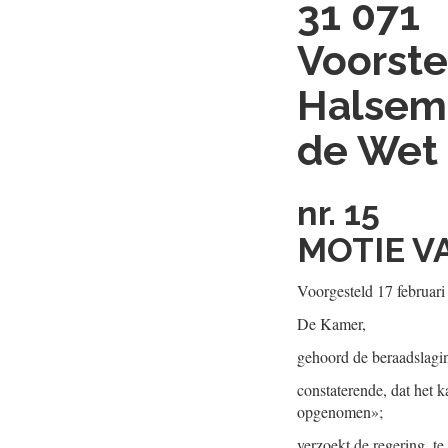
31 071
Voorste
Halsema
de Wet 
nr. 15
MOTIE V
Voorgesteld 17 februar
De Kamer,
gehoord de beraadslagi
constaterende, dat het ka
opgenomen»;
verzoekt de regering, t