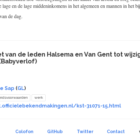
 lage en de lage middeninkomens in het algemeen en mannen in het bij
 van de dag.
et van de leden Halsema en Van Gent tot wijzi
(Babyverlof)
de Sap
(
GL
)
eidsvoorwaarden
werk
.officielebekendmakingen.nl/kst-31071-15.html
Colofon
GitHub
Twitter
Contact