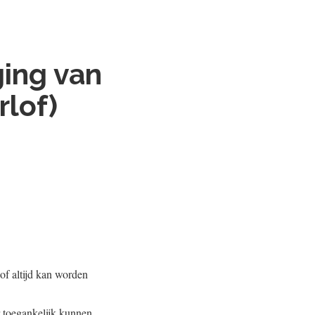
ging van
rlof)
lof altijd kan worden
r toegankelijk kunnen