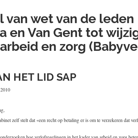
l van wet van de leden
 en Van Gent tot wijzi
arbeid en zorg (Babyve
AN HET LID SAP
i 2010
ng,
binet zelf stelt dat «een recht op betaling er is om te verzekeren dat ver
e onderzoeken hoe verlofregelingen in het kader van arbeid en zorg bete