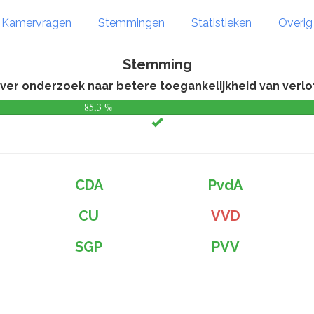
Kamervragen
Stemmingen
Statistieken
Overi
Stemming
ver onderzoek naar betere toegankelijkheid van verl
85,3 %
CDA
PvdA
CU
VVD
SGP
PVV