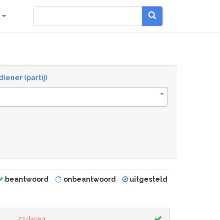
g
diener (partij)
beantwoord
onbeantwoord
uitgesteld
23 dagen