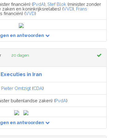
ister financiën) (
PvdA
),
Stef Blok
(minister zonder
 zaken en koninkrijksrelaties) (
VVD
),
Frans
s financiën) (
VVD
)
agen en antwoorden
r
20 dagen
Executies in Iran
,
Pieter Omtzigt
(
CDA
)
ister buitenlandse zaken) (
PvdA
)
agen en antwoorden