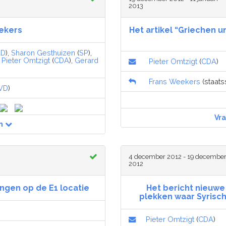
2013
ekers
Het artikel “Griechen 
dD
),
Sharon Gesthuizen
(
SP
),
,
Pieter Omtzigt
(
CDA
),
Gerard
Pieter Omtzigt
(
CDA
)
Frans Weekers
(staatss
VD
)
Vr
n
4 december 2012 - 19 decembe
2012
gen op de E1 locatie
Het bericht nieuwe 
plekken waar Syrisc
Pieter Omtzigt
(
CDA
)