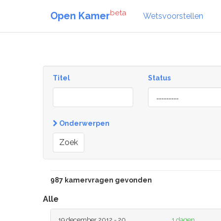
beta
Open Kamer
Wetsvoorstellen
Titel
Status
[invalid
name]
Onderwerpen
Zoek
987 kamervragen gevonden
Alle
19 december 2012 - 20
1 dagen