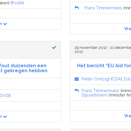
aken) (
PvdA
)
Frans Timmermans
(min
n
Vr
29 november 2012 - 21 decemb
2012
fout duizenden een
Het bericht “EU Aid for
nst gekregen hebben
Pieter Omtzigt
(
CDA
),
Edd
Frans Timmermans
(mini
Dijsselbloem
(minister fi
(
VVD
)
Vr
n