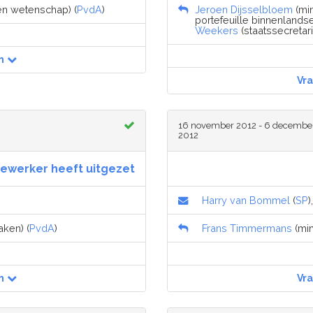
 en wetenschap) (
PvdA
)
Jeroen Dijsselbloem
(min
portefeuille binnenlandse
Weekers
(staatssecretari
n
Vr
16 november 2012 - 6 decembe
2012
ewerker heeft uitgezet
Harry van Bommel
(
SP
)
aken) (
PvdA
)
Frans Timmermans
(min
n
Vr