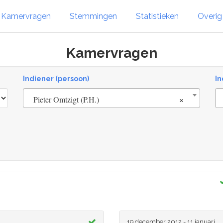
Kamervragen
Stemmingen
Statistieken
Overi
Kamervragen
Indiener (persoon)
In
×
Pieter Omtzigt (P.H.)
19 december 2012 - 11 januari