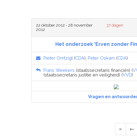
22 oktober 2012 - 28 november
37 dagen
2012
Het onderzoek 'Erven zonder Fi
Pieter Omtzigt
(
CDA
),
Peter Oskam
(
CDA
)
Frans Weekers
(staatssecretaris financiën) (
V
(staatssecretaris justitie en veiligheid) (
VVD
)
Vragen en antwoorde
«
←