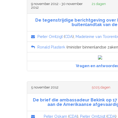
9 november 2012 - 30 november
21 dagen
2012
De tegenstrijdige berichtgeving over
buitenlandtak van de
Pieter Omtzigt
(
CDA
),
Madeleine van Toorenb
Ronald Plasterk
(minister binnenlandse zaken e
Vragen en antwoorde
5 november 2012
5025 dagen
De brief die ambassadeur Bekink op 17
aan de Amerikaanse afgevaardig
Peter Oskam
(
CDA
),
Pieter Omtzigt
(
CDA
)