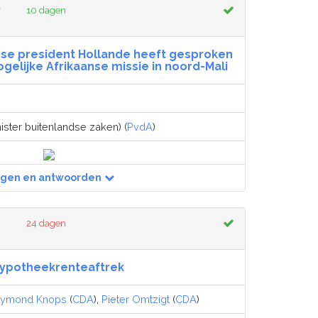
r
10 dagen
nse president Hollande heeft gesproken
gelijke Afrikaanse missie in noord-Mali
ister buitenlandse zaken) (
PvdA
)
agen en antwoorden
24 dagen
ypotheekrenteaftrek
aymond Knops
(
CDA
),
Pieter Omtzigt
(
CDA
)