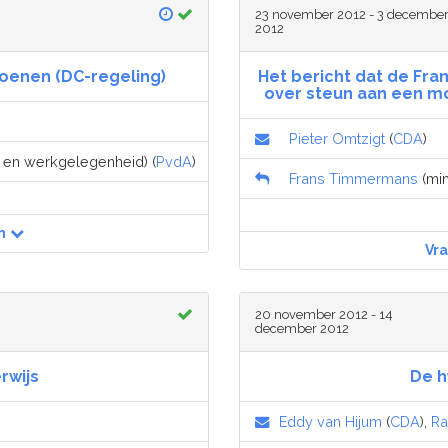
23 november 2012 - 3 decembe
2012
oenen (DC-regeling)
Het bericht dat de Fra
over steun aan een mo
Pieter Omtzigt
(
CDA
)
n en werkgelegenheid) (
PvdA
)
Frans Timmermans
(min
n
Vr
20 november 2012 - 14
december 2012
rwijs
De h
Eddy van Hijum
(
CDA
),
R