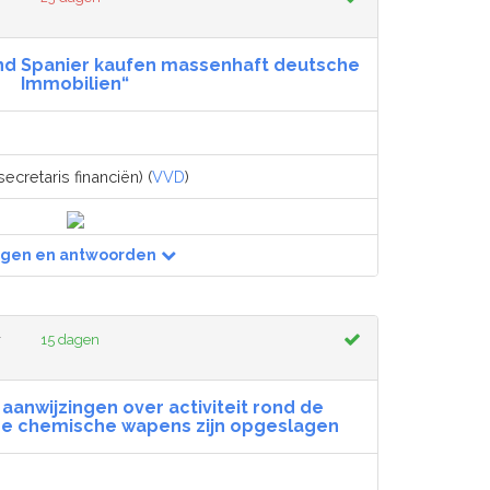
und Spanier kaufen massenhaft deutsche
Immobilien“
ecretaris financiën) (
VVD
)
agen en antwoorden
r
15 dagen
aanwijzingen over activiteit rond de
he chemische wapens zijn opgeslagen