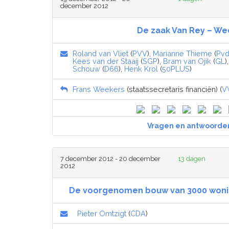
december 2012
De zaak Van Rey – We
Roland van Vliet
(
PVV
),
Marianne Thieme
(
Pv
Kees van der Staaij
(
SGP
),
Bram van Ojik
(
GL
)
Schouw
(
D66
),
Henk Krol
(
50PLUS
)
Frans Weekers
(staatssecretaris financiën) (
V
Vragen en antwoorde
7 december 2012 - 20 december
13 dagen
2012
De voorgenomen bouw van 3000 wonin
Pieter Omtzigt
(
CDA
)