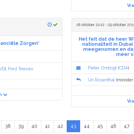
Vr
18 oktober 2012 - 29 oktober 201
Het feit dat de heer 
nanciële Zorgen'
nationaliteit in Duba
meegenomen en dat z
meer v
Pieter Omtzigt
(
CDA
)
VD
),
Fred Teeven
Uri Rosenthal
(minister
n
Vr
38
39
40
41
42
43
44
45
46
47