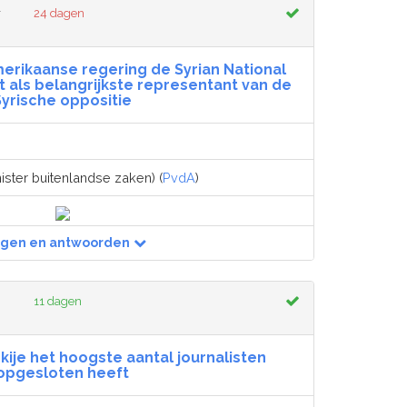
r
24 dagen
merikaanse regering de Syrian National
et als belangrijkste representant van de
Syrische oppositie
ister buitenlandse zaken) (
PvdA
)
agen en antwoorden
11 dagen
kije het hoogste aantal journalisten
opgesloten heeft