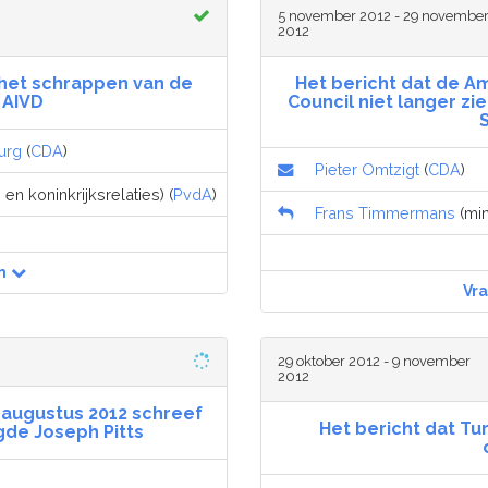
5 november 2012 - 29 novembe
2012
 het schrappen van de
Het bericht dat de A
 AIVD
Council niet langer zi
urg
(
CDA
)
Pieter Omtzigt
(
CDA
)
n koninkrijksrelaties) (
PvdA
)
Frans Timmermans
(min
n
Vr
29 oktober 2012 - 9 november
2012
 augustus 2012 schreef
Het bericht dat Tur
de Joseph Pitts