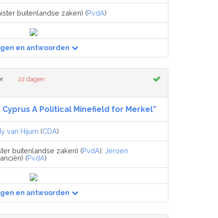
ister buitenlandse zaken) (
PvdA
)
agen en antwoorden
er
22 dagen
 Cyprus A Political Minefield for Merkel”
y van Hijum
(
CDA
)
ster buitenlandse zaken) (
PvdA
),
Jeroen
nanciën) (
PvdA
)
agen en antwoorden