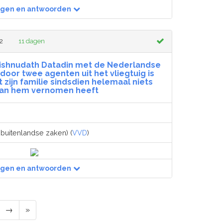
agen en antwoorden
2
11 dagen
Wishnudath Datadin met de Nederlandse
i door twee agenten uit het vliegtuig is
ijn familie sindsdien helemaal niets
an hem vernomen heeft
 buitenlandse zaken) (
VVD
)
agen en antwoorden
→
»