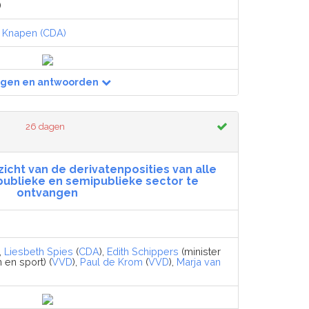
)
,
Knapen (CDA)
agen en antwoorden
26 dagen
icht van de derivatenposities van alle
 publieke en semipublieke sector te
ontvangen
),
Liesbeth Spies
(
CDA
),
Edith Schippers
(minister
 en sport) (
VVD
),
Paul de Krom
(
VVD
),
Marja van