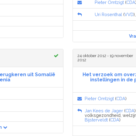
Pieter Omtzigt
(
CDA
Uri Rosenthal
(
VVD
)
Vr
24 oktober 2012 - 19 november
2012
terugkeren uit Somalië
Het verzoek om overz
enia
instellingen in de
Pieter Omtzigt
(
CDA
)
Jan Kees de Jager
(
CDA
volksgezondheid, welzijn
Bijsterveldt
(
CDA
)
n