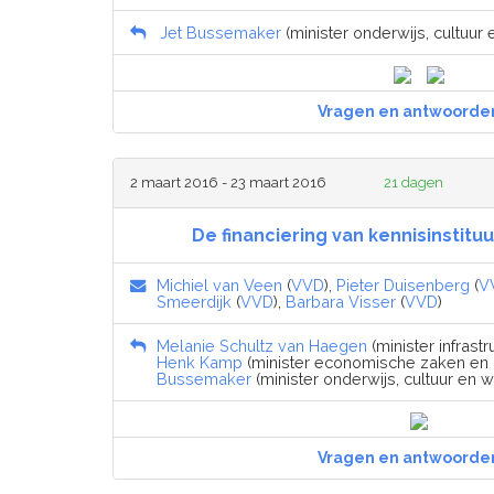
Jet Bussemaker
(minister onderwijs, cultuur
Vragen en antwoorde
2 maart 2016 - 23 maart 2016
21 dagen
De financiering van kennisinstitu
Michiel van Veen
(
VVD
),
Pieter Duisenberg
(
V
Smeerdijk
(
VVD
),
Barbara Visser
(
VVD
)
Melanie Schultz van Haegen
(minister infrastr
Henk Kamp
(minister economische zaken en k
Bussemaker
(minister onderwijs, cultuur en 
Vragen en antwoorde