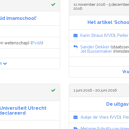
11 november 2016 - 5 decembe
2016
slid imamschool’
Het artikel ‘Scho
Karin Straus
(
VVD
),
Piete
 en wetenschap) (
PvdA
)
Sander Dekker
(staatssec
Jet Bussemaker
(ministe
n
Vr
1 juni 2016 - 20 juni 2016
De uitgav
Universiteit Utrecht
declareerd
Aukje de Vries
(
VVD
),
Pi
Melanie Schultz van Ha