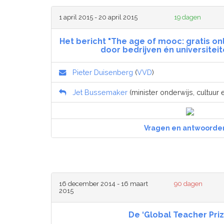
1 april 2015 - 20 april 2015
19 dagen
Het bericht "The age of mooc: gratis on
door bedrijven én universitei
Pieter Duisenberg
(
VVD
)
Jet Bussemaker
(minister onderwijs, cultuur
Vragen en antwoorde
16 december 2014 - 16 maart
90 dagen
2015
De ‘Global Teacher Priz