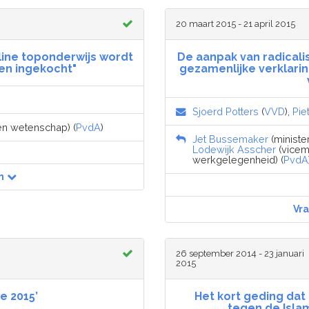
20 maart 2015 - 21 april 2015
line toponderwijs wordt
De aanpak van radicalis
ten ingekocht"
gezamenlijke verklarin
Sjoerd Potters
(
VVD
),
Pie
 en wetenschap) (
PvdA
)
Jet Bussemaker
(ministe
Lodewijk Asscher
(vicemi
werkgelegenheid) (
PvdA
n
Vr
26 september 2014 - 23 januari
2015
e 2015’
Het kort geding da
tegen de Isla