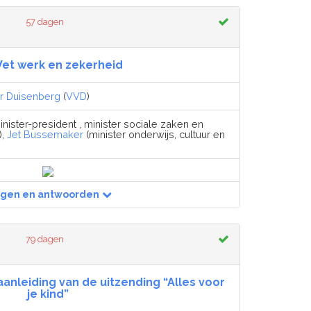
57 dagen
et werk en zekerheid
er Duisenberg
(
VVD
)
nister-president , minister sociale zaken en
),
Jet Bussemaker
(minister onderwijs, cultuur en
agen en antwoorden
79 dagen
anleiding van de uitzending “Alles voor
je kind”