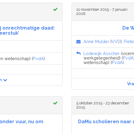
11 november 2015 - 7 januari
2016
ij onrechtmatige daad:
De W
leerstuk’
Anne Mulder
(
VVD
),
Piet
Lodewijk Asscher
(vicemi
werkgelegenheid) (
PvdA
 en wetenschap) (
PvdA
)
wetenschap) (
PvdA
)
n
Vr
5 oktober 2015 - 23 december
2015
onder vuur, nu om
DaMu scholieren naar a