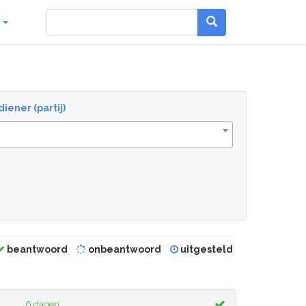
g
diener (partij)
beantwoord
onbeantwoord
uitgesteld
6 dagen