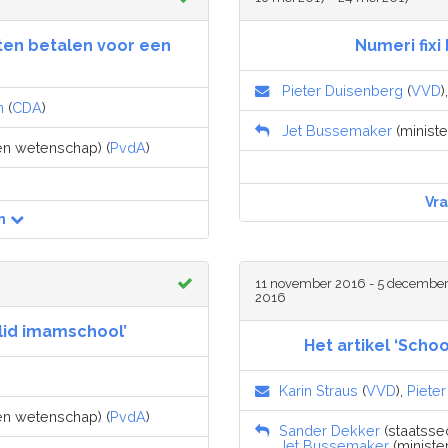
en betalen voor een
Numeri fixi
Pieter Duisenberg
(
VVD
)
n
(
CDA
)
Jet Bussemaker
(ministe
 en wetenschap) (
PvdA
)
Vr
n
11 november 2016 - 5 decembe
2016
slid imamschool’
Het artikel ‘Scho
Karin Straus
(
VVD
),
Piete
 en wetenschap) (
PvdA
)
Sander Dekker
(staatssec
Jet Bussemaker
(ministe