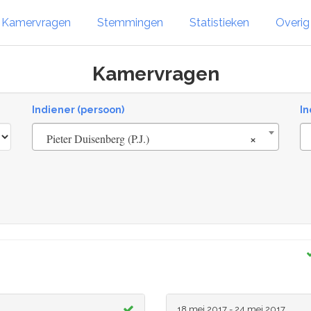
Kamervragen
Stemmingen
Statistieken
Overi
Kamervragen
Indiener (persoon)
In
×
Pieter Duisenberg (P.J.)
18 mei 2017 - 24 mei 2017