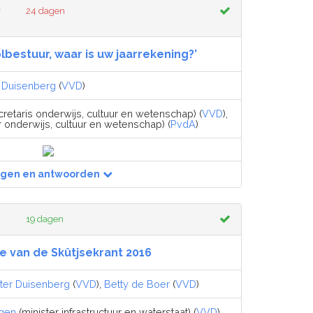
r
24 dagen
olbestuur, waar is uw jaarrekening?’
r Duisenberg
(
VVD
)
retaris onderwijs, cultuur en wetenschap) (
VVD
),
r onderwijs, cultuur en wetenschap) (
PvdA
)
agen en antwoorden
19 dagen
e van de Skûtjsekrant 2016
eter Duisenberg
(
VVD
),
Betty de Boer
(
VVD
)
egen
(minister infrastructuur en waterstaat) (
VVD
)