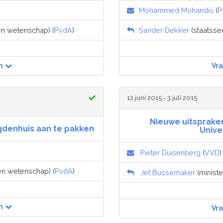
Mohammed Mohandis
(
P
 en wetenschap) (
PvdA
)
Sander Dekker
(staatssec
n
Vr
12 juni 2015 - 3 juli 2015
Nieuwe uitspraken
denhuis aan te pakken
Unive
Pieter Duisenberg
(
VVD
)
 en wetenschap) (
PvdA
)
Jet Bussemaker
(ministe
n
Vr