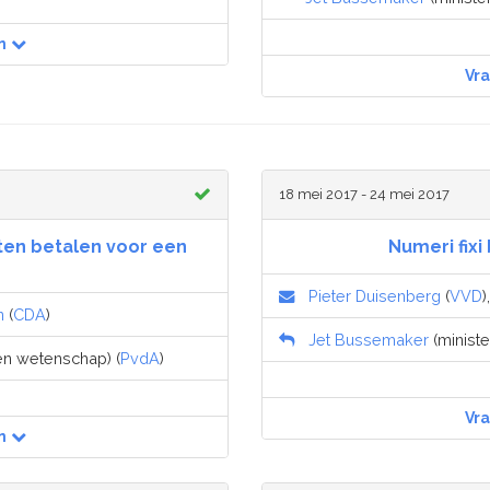
n
Vr
18 mei 2017 - 24 mei 2017
en betalen voor een
Numeri fixi
Pieter Duisenberg
(
VVD
)
n
(
CDA
)
Jet Bussemaker
(ministe
 en wetenschap) (
PvdA
)
Vr
n