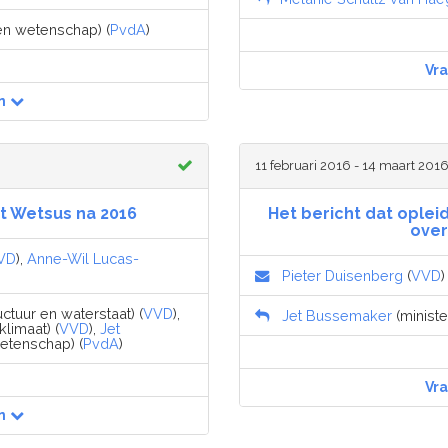
 en wetenschap) (
PvdA
)
Vr
n
11 februari 2016 - 14 maart 201
ut Wetsus na 2016
Het bericht dat oplei
over
VD
),
Anne-Wil Lucas-
Pieter Duisenberg
(
VVD
)
uctuur en waterstaat) (
VVD
),
Jet Bussemaker
(ministe
limaat) (
VVD
),
Jet
wetenschap) (
PvdA
)
Vr
n