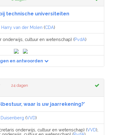
 bij technische universiteiten
,
Harry van der Molen
(
CDA
)
r onderwijs, cultuur en wetenschap) (
PvdA
)
agen en antwoorden
r
24 dagen
olbestuur, waar is uw jaarrekening?’
r Duisenberg
(
VVD
)
retaris onderwijs, cultuur en wetenschap) (
VVD
),
r onderwijs, cultuur en wetenschap) (
PvdA
)