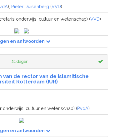
vdA
),
Pieter Duisenberg
(
VVD
)
retaris onderwijs, cultuur en wetenschap) (
VVD
)
agen en antwoorden
21 dagen
 van de rector van de Islamitische
rsiteit Rotterdam (IUR)
r onderwijs, cultuur en wetenschap) (
PvdA
)
agen en antwoorden