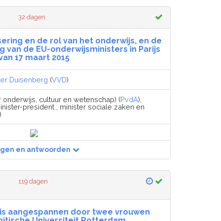
32 dagen
ering en de rol van het onderwijs, en de
g van de EU-onderwijsministers in Parijs
van 17 maart 2015
ter Duisenberg
(
VVD
)
r onderwijs, cultuur en wetenschap) (
PvdA
),
nister-president , minister sociale zaken en
)
agen en antwoorden
119 dagen
t is aangespannen door twee vrouwen
mitische Universiteit Rotterdam