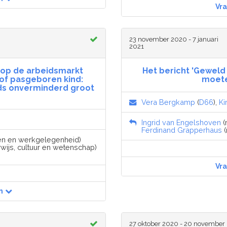
Vr
23 november 2020 - 7 januari
2021
n op de arbeidsmarkt
Het bericht 'Geweld
f pasgeboren kind:
moete
ds onverminderd groot
Vera Bergkamp
(
D66
),
Ki
Ingrid van Engelshoven
(
Ferdinand Grapperhaus
(
ken en werkgelegenheid)
wijs, cultuur en wetenschap)
Vr
n
27 oktober 2020 - 20 november