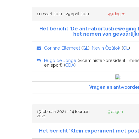
11 maart 2021 - 29 april 2021
49 dagen
Het bericht ‘De anti-abortusbeweging 
het nemen van gevaarlijke ‘
Corinne Ellemeet
(
GL
),
Nevin Özütok
(
GL
)
Hugo de Jonge
(viceminister-president , min
en sport) (
CDA
)
Vragen en antwoorde
15 februari 2021 - 24 februari
9 dagen
2021
Het bericht ‘Klein experiment met po