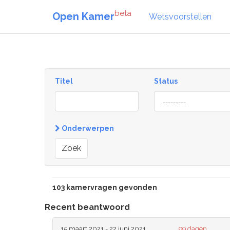
beta
Open Kamer
Wetsvoorstellen
Titel
Status
[invalid
name]
Onderwerpen
Zoek
103 kamervragen gevonden
Recent beantwoord
15 maart 2021 - 22 juni 2021
99 dagen