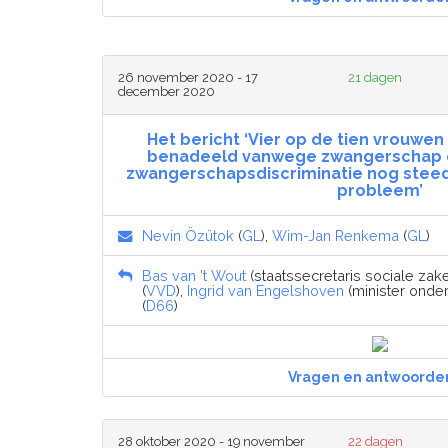
26 november 2020 - 17
21 dagen
december 2020
Het bericht ‘Vier op de tien vrouwe
benadeeld vanwege zwangerschap o
zwangerschapsdiscriminatie nog stee
probleem’
Nevin Özütok
(
GL
),
Wim-Jan Renkema
(
GL
)
Bas van 't Wout
(staatssecretaris sociale za
(
VVD
),
Ingrid van Engelshoven
(minister onder
(
D66
)
Vragen en antwoorde
28 oktober 2020 - 19 november
22 dagen