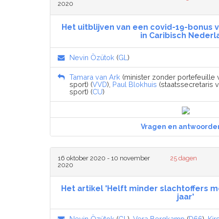
2020
Het uitblijven van een covid-19-bonus 
in Caribisch Nederl
Nevin Özütok
(
GL
)
Tamara van Ark
(minister zonder portefeuille
sport) (
VVD
),
Paul Blokhuis
(staatssecretaris 
sport) (
CU
)
Vragen en antwoorde
16 oktober 2020 - 10 november
25 dagen
2020
Het artikel 'Helft minder slachtoffers 
jaar'
Nevin Özütok
(
GL
),
Vera Bergkamp
(
D66
),
Kir