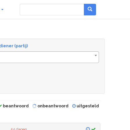
g
diener (partij)
beantwoord
onbeantwoord
uitgesteld
54 dagen