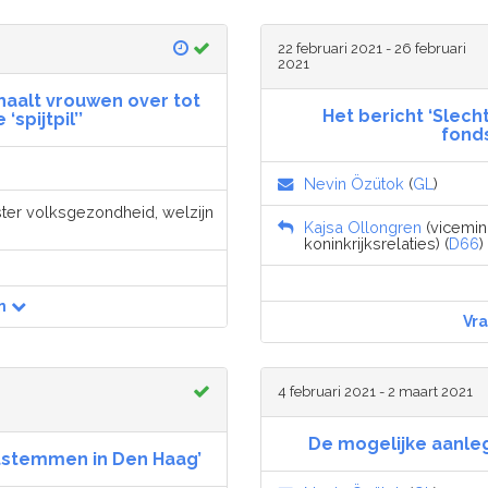
22 februari 2021 - 26 februari
2021
haalt vrouwen over tot
Het bericht ‘Slech
spijtpil’’
fonds
Nevin Özütok
(
GL
)
ister volksgezondheid, welzijn
Kajsa Ollongren
(vicemin
koninkrijksrelaties) (
D66
)
n
Vr
4 februari 2021 - 2 maart 2021
De mogelijke aanle
ststemmen in Den Haag’