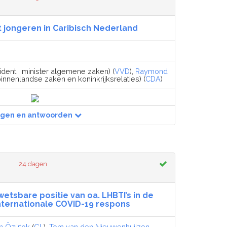
jongeren in Caribisch Nederland
ident , minister algemene zaken) (
VVD
),
Raymond
binnenlandse zaken en koninkrijksrelaties) (
CDA
)
agen en antwoorden
24 dagen
etsbare positie van oa. LHBTI’s in de
internationale COVID-19 respons
n Özütok
(
GL
),
Tom van den Nieuwenhuijzen-