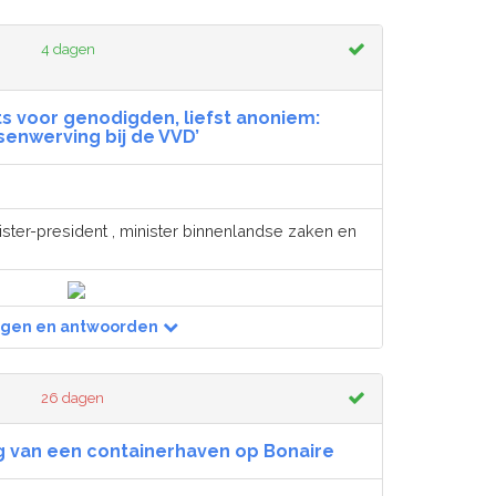
4 dagen
ts voor genodigden, liefst anoniem:
enwerving bij de VVD’
ister-president , minister binnenlandse zaken en
agen en antwoorden
26 dagen
g van een containerhaven op Bonaire