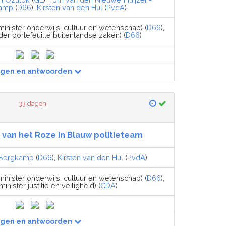
kamp
(
D66
),
Kirsten van den Hul
(
PvdA
)
minister onderwijs, cultuur en wetenschap) (
D66
),
der portefeuille buitenlandse zaken) (
D66
)
agen en antwoorden
33 dagen
van het Roze in Blauw politieteam
 Bergkamp
(
D66
),
Kirsten van den Hul
(
PvdA
)
minister onderwijs, cultuur en wetenschap) (
D66
),
minister justitie en veiligheid) (
CDA
)
agen en antwoorden