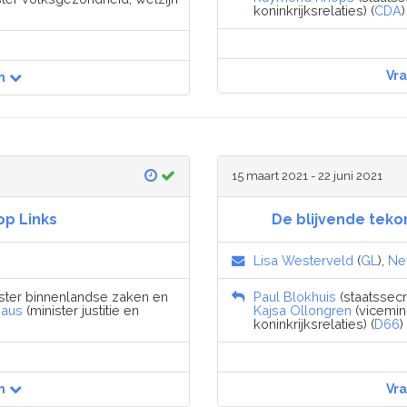
koninkrijksrelaties) (
CDA
)
Vr
n
15 maart 2021 - 22 juni 2021
op Links
De blijvende teko
Lisa Westerveld
(
GL
),
Ne
nister binnenlandse zaken en
Paul Blokhuis
(staatssecr
haus
(minister justitie en
Kajsa Ollongren
(vicemin
koninkrijksrelaties) (
D66
)
n
Vr