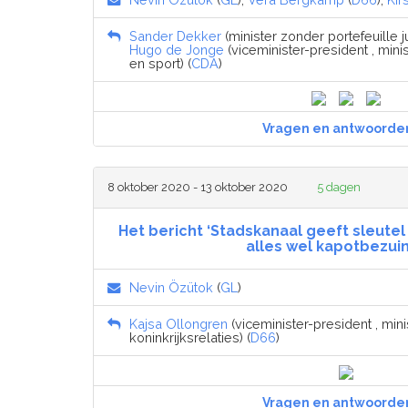
Sander Dekker
(minister zonder portefeuille ju
Hugo de Jonge
(viceminister-president , min
en sport) (
CDA
)
Vragen en antwoorde
8 oktober 2020 - 13 oktober 2020
5 dagen
Het bericht ‘Stadskanaal geeft sleutel 
alles wel kapotbezuin
Nevin Özütok
(
GL
)
Kajsa Ollongren
(viceminister-president , mi
koninkrijksrelaties) (
D66
)
Vragen en antwoorde