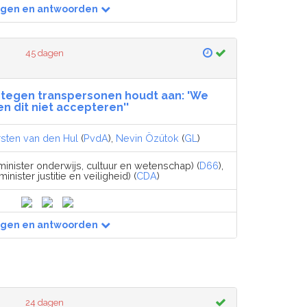
agen en antwoorden
45 dagen
 tegen transpersonen houdt aan: 'We
n dit niet accepteren''
rsten van den Hul
(
PvdA
),
Nevin Özütok
(
GL
)
minister onderwijs, cultuur en wetenschap) (
D66
),
minister justitie en veiligheid) (
CDA
)
agen en antwoorden
24 dagen