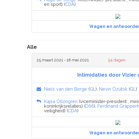
en sport) (
CDA
)
Vragen en antwoorde
Alle
25 maart 2021 - 18 mei 2021
54 dagen
Intimidaties door Vizier 
Niels van den Berge
(
GL
),
Nevin Özütok
(
GL
)
Kajsa Ollongren
(viceminister-president , mi
koninkrijksrelaties) (
D66
),
Ferdinand Grapper
veiligheid) (
CDA
)
Vragen en antwoorde