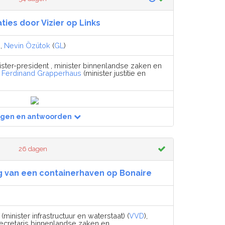
aties door Vizier op Links
),
Nevin Özütok
(
GL
)
ister-president , minister binnenlandse zaken en
,
Ferdinand Grapperhaus
(minister justitie en
agen en antwoorden
26 dagen
g van een containerhaven op Bonaire
(minister infrastructuur en waterstaat) (
VVD
),
ecretaris binnenlandse zaken en