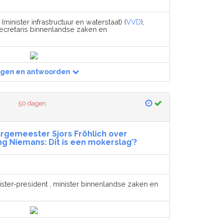
(minister infrastructuur en waterstaat) (
VVD
),
ecretaris binnenlandse zaken en
agen en antwoorden
50 dagen
urgemeester Sjors Fröhlich over
 Niemans: Dit is een mokerslag’?
ister-president , minister binnenlandse zaken en