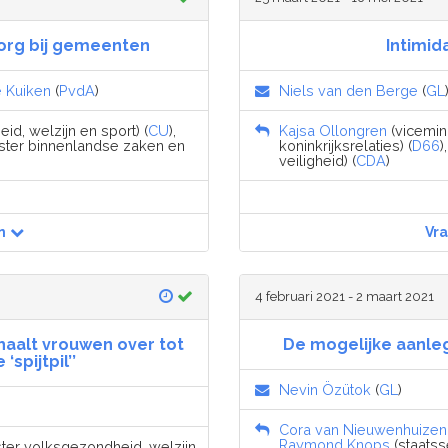
zorg bij gemeenten
Intimid
e Kuiken
(
PvdA
)
Niels van den Berge
(
GL
id, welzijn en sport) (
CU
),
Kajsa Ollongren
(vicemin
nister binnenlandse zaken en
koninkrijksrelaties) (
D66
)
veiligheid) (
CDA
)
n
Vr
4 februari 2021 - 2 maart 2021
haalt vrouwen over tot
De mogelijke aanle
spijtpil’’
Nevin Özütok
(
GL
)
Cora van Nieuwenhuizen
Raymond Knops
(staatss
ister volksgezondheid, welzijn