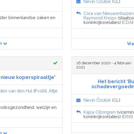
Nevin Özütok
(
GL
)
Cora van Nieuwenhuizen
nister binnenlandse zaken en
Raymond Knops
(staatss
koninkrijksrelaties) (
CDA
)
n
Vr
16 december 2020 - 4 februari
2021
nieuw koperspiraaltje'
Het bericht ‘B
schadevergoeding
sten van den Hul
(
PvdA
),
Attje
Nevin Özütok
(
GL
)
 volksgezondheid, welzijn en
Kajsa Ollongren
(vicemin
koninkrijksrelaties) (
D66
)
n