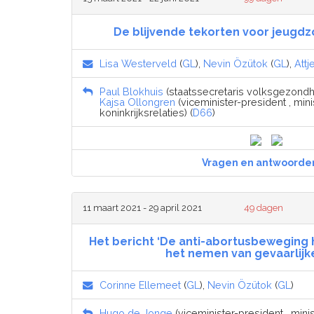
De blijvende tekorten voor jeugd
Lisa Westerveld
(
GL
),
Nevin Özütok
(
GL
),
Attj
Paul Blokhuis
(staatssecretaris volksgezondhe
Kajsa Ollongren
(viceminister-president , mi
koninkrijksrelaties) (
D66
)
Vragen en antwoorde
11 maart 2021 - 29 april 2021
49 dagen
Het bericht ‘De anti-abortusbeweging 
het nemen van gevaarlijke ‘
Corinne Ellemeet
(
GL
),
Nevin Özütok
(
GL
)
Hugo de Jonge
(viceminister-president , min