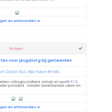
agen en antwoorden
99 dagen
rten voor jeugdzorg bij gemeenten
vin Özütok
(
GL
),
Attje Kuiken
(
PvdA
)
etaris volksgezondheid, welzijn en sport) (
CU
),
ister-president , minister binnenlandse zaken en
agen en antwoorden