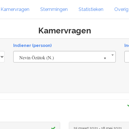
Kamervragen
Stemmingen
Statistieken
Overi
Kamervragen
Indiener (persoon)
In
×
Nevin Özütok (N.)
25 maart 2021 - 18 mei 2021