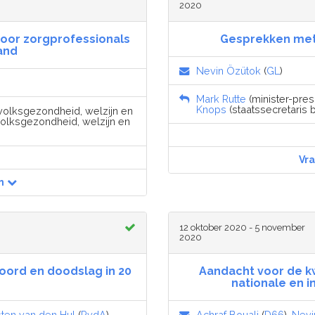
2020
voor zorgprofessionals
Gesprekken met 
and
Nevin Özütok
(
GL
)
Mark Rutte
(minister-pres
Knops
(staatssecretaris 
 volksgezondheid, welzijn en
volksgezondheid, welzijn en
Vr
n
12 oktober 2020 - 5 november
2020
moord en doodslag in 20
Aandacht voor de kw
nationale en 
sten van den Hul
(
PvdA
)
Achraf Bouali
(
D66
),
Nevi