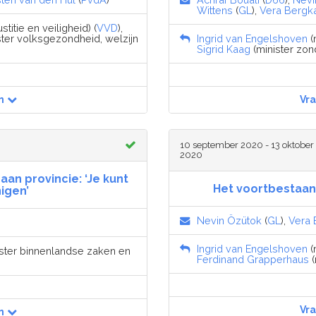
Wittens
(
GL
),
Vera Berg
stitie en veiligheid) (
VVD
),
ister volksgezondheid, welzijn
Ingrid van Engelshoven
(
Sigrid Kaag
(minister zon
n
Vr
10 september 2020 - 13 oktober
2020
aan provincie: ‘Je kunt
Het voortbestaan 
igen’
Nevin Özütok
(
GL
),
Vera
Ingrid van Engelshoven
(
nister binnenlandse zaken en
Ferdinand Grapperhaus
(
Vr
n