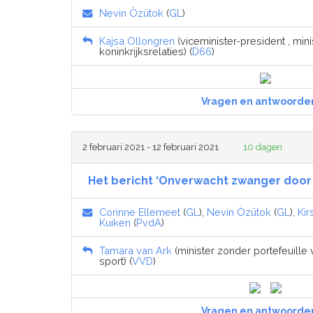
Nevin Özütok
(
GL
)
Kajsa Ollongren
(viceminister-president , mi
koninkrijksrelaties) (
D66
)
Vragen en antwoorde
2 februari 2021 - 12 februari 2021
10 dagen
Het bericht ‘Onverwacht zwanger door 
Corinne Ellemeet
(
GL
),
Nevin Özütok
(
GL
),
Kir
Kuiken
(
PvdA
)
Tamara van Ark
(minister zonder portefeuille
sport) (
VVD
)
Vragen en antwoorde