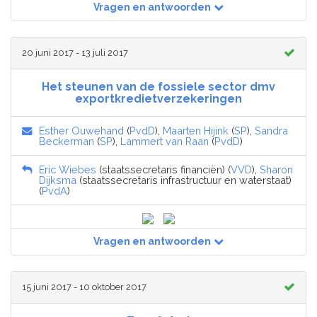
Vragen en antwoorden
20 juni 2017 - 13 juli 2017
Het steunen van de fossiele sector dmv
exportkredietverzekeringen
Esther Ouwehand
(
PvdD
),
Maarten Hijink
(
SP
),
Sandra
Beckerman
(
SP
),
Lammert van Raan
(
PvdD
)
Eric Wiebes
(staatssecretaris financiën) (
VVD
),
Sharon
Dijksma
(staatssecretaris infrastructuur en waterstaat)
(
PvdA
)
Vragen en antwoorden
15 juni 2017 - 10 oktober 2017