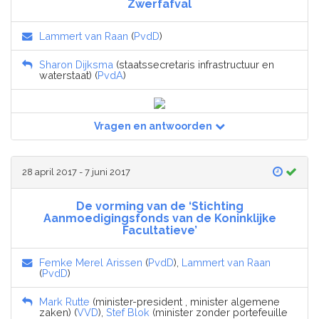
Zwerfafval
Lammert van Raan
(
PvdD
)
Sharon Dijksma
(staatssecretaris infrastructuur en
waterstaat) (
PvdA
)
Vragen en antwoorden
28 april 2017 - 7 juni 2017
De vorming van de ‘Stichting
Aanmoedigingsfonds van de Koninklijke
Facultatieve’
Femke Merel Arissen
(
PvdD
),
Lammert van Raan
(
PvdD
)
Mark Rutte
(minister-president , minister algemene
zaken) (
VVD
),
Stef Blok
(minister zonder portefeuille