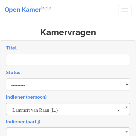
beta
Open Kamer
Kamervragen
Titel
Status
[invalid
name]
Indiener (persoon)
×
Lammert van Raan (L.)
Indiener (partij)