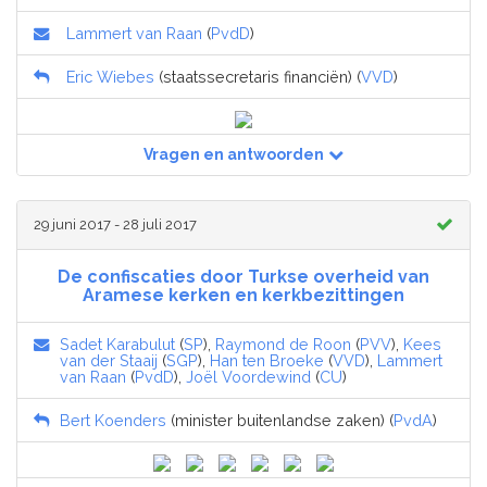
Lammert van Raan
(
PvdD
)
Eric Wiebes
(staatssecretaris financiën) (
VVD
)
Vragen en antwoorden
29 juni 2017 - 28 juli 2017
De confiscaties door Turkse overheid van
Aramese kerken en kerkbezittingen
Sadet Karabulut
(
SP
),
Raymond de Roon
(
PVV
),
Kees
van der Staaij
(
SGP
),
Han ten Broeke
(
VVD
),
Lammert
van Raan
(
PvdD
),
Joël Voordewind
(
CU
)
Bert Koenders
(minister buitenlandse zaken) (
PvdA
)