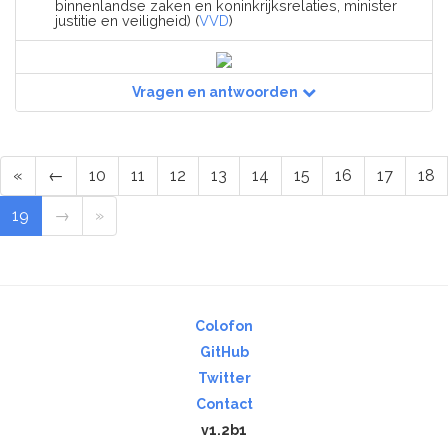
binnenlandse zaken en koninkrijksrelaties, minister
justitie en veiligheid) (
VVD
)
Vragen en antwoorden
«
←
10
11
12
13
14
15
16
17
18
19
→
»
Colofon
GitHub
Twitter
Contact
v1.2b1