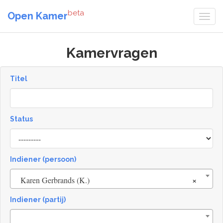
beta
Open Kamer
Kamervragen
Titel
Status
[invalid
name]
Indiener (persoon)
×
Karen Gerbrands (K.)
Indiener (partij)