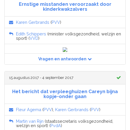
Ernstige misstanden veroorzaakt door
kinderkwakzalvers
Karen Gerbrands
(
PVV
)
Edith Schippers
(minister volksgezondheid, welzijn en
sport) (
VVD
)
Vragen en antwoorden
15 augustus 2017 - 4 september 2017
Het bericht dat verpleeghuizen Careyn bijna
kopje-onder gaan
Fleur Agema
(
PVV
),
Karen Gerbrands
(
PVV
)
Martin van Rijn
(staatssecretaris volksgezondheid,
welzijn en sport) (
PvdA
)