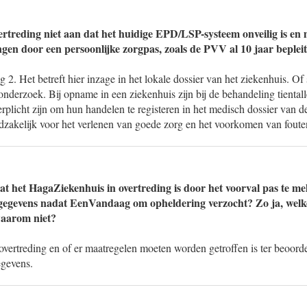
ertreding niet aan dat het huidige EPD/LSP-systeem onveilig is en
ngen door een persoonlijke zorgpas, zoals de PVV al 10 jaar beplei
 2. Het betreft hier inzage in het lokale dossier van het ziekenhuis. Of
 onderzoek. Bij opname in een ziekenhuis zijn bij de behandeling tiental
erplicht zijn om hun handelen te registeren in het medisch dossier van d
dzakelijk voor het verlenen van goede zorg en het voorkomen van foute
at het HagaZiekenhuis in overtreding is door het voorval pas te me
sgegevens nadat EenVandaag om opheldering verzocht? Zo ja, welk
waarom niet?
overtreding en of er maatregelen moeten worden getroffen is ter beoord
egevens.