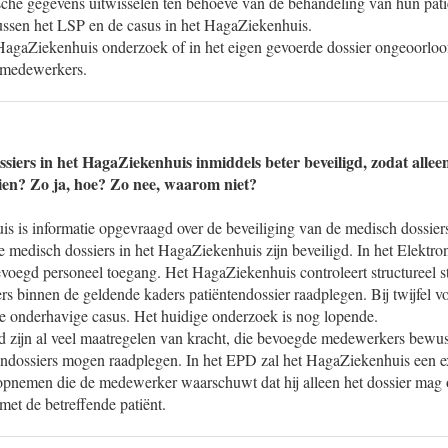
che gegevens uitwisselen ten behoeve van de behandeling van hun patië
ussen het LSP en de casus in het HagaZiekenhuis.
agaZiekenhuis onderzoek of in het eigen gevoerde dossier ongeoorloof
 medewerkers.
ssiers in het HagaZiekenhuis inmiddels beter beveiligd, zodat alle
ien? Zo ja, hoe? Zo nee, waarom niet?
is is informatie opgevraagd over de beveiliging van de medisch dossier
 de medisch dossiers in het HagaZiekenhuis zijn beveiligd. In het Elektro
evoegd personeel toegang. Het HagaZiekenhuis controleert structureel s
 binnen de geldende kaders patiëntendossier raadplegen. Bij twijfel vo
de onderhavige casus. Het huidige onderzoek is nog lopende.
eid zijn al veel maatregelen van kracht, die bevoegde medewerkers bewus
endossiers mogen raadplegen. In het EPD zal het HagaZiekenhuis een ex
pnemen die de medewerker waarschuwt dat hij alleen het dossier mag o
 met de betreffende patiënt.