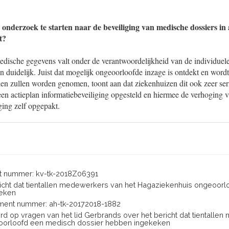
 onderzoek te starten naar de beveiliging van medische dossiers in 
t?
edische gegevens valt onder de verantwoordelijkheid van de individuele
 en duidelijk. Juist dat mogelijk ongeoorloofde inzage is ontdekt en word
en zullen worden genomen, toont aan dat ziekenhuizen dit ook zeer se
en actieplan informatiebeveiliging opgesteld en hiermee de verhoging
ging zelf opgepakt.
 nummer: kv-tk-2018Z06391
bericht dat tientallen medewerkers van het Hagaziekenhuis ongeoor
keken
ent nummer: ah-tk-20172018-1882
ord op vragen van het lid Gerbrands over het bericht dat tientalle
oorloofd een medisch dossier hebben ingekeken