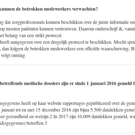
 kunnen de betrokken medewerkers verwachten?
ng dat zorgprofessionals kunnen beschikken over de juiste informatie o
op moeten patiënten kunnen vertrouwen. Daarom onderschrijf ik, vanuit
het belang van een strikt protocol.
eeft aangegeven over een dergelijk protocol te beschikken. Mocht spra
, dan krijgen de betrokken medewerkers een officiële waarschuwing. B
volgt ontslag.
etreffende medische dossiers zijn er sinds 1 januari 2016 gemeld b
nsgegevens heeft op haar website rapportages gepubliceerd over de gem
1 januari tot en met 15 december 2016 zijn bijna 5.500 datalekken geme
r gezondheid en welzijn.2 In 2017 zijn 10.009 datalekken gemeld, w
d(sgegevens) betreffen.3