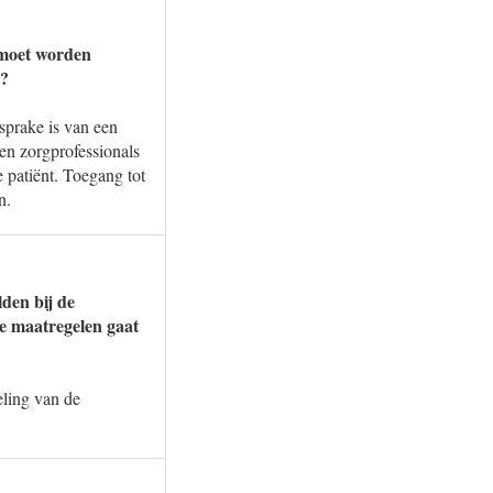
 moet worden
t?
 sprake is van een
len zorgprofessionals
e patiënt. Toegang tot
n.
lden bij de
e maatregelen gaat
eling van de