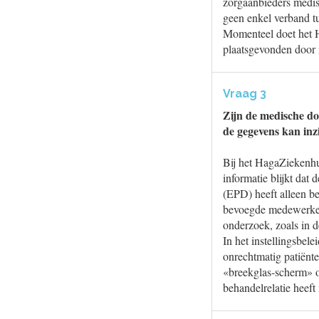
zorgaanbieders medis
geen enkel verband t
Momenteel doet het H
plaatsgevonden door
Vraag 3
Zijn de medische do
de gegevens kan inz
Bij het HagaZiekenhu
informatie blijkt dat
(EPD) heeft alleen b
bevoegde medewerkers
onderzoek, zoals in 
In het instellingsbel
onrechtmatig patiënt
«breekglas-scherm» o
behandelrelatie heeft