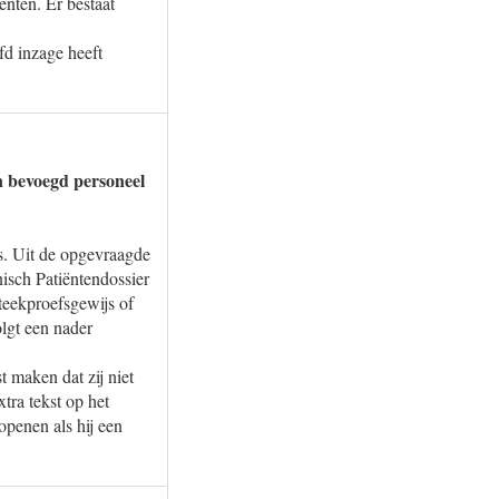
nten. Er bestaat
d inzage heeft
en bevoegd personeel
s. Uit de opgevraagde
nisch Patiëntendossier
teekproefsgewijs of
lgt een nader
t maken dat zij niet
tra tekst op het
penen als hij een