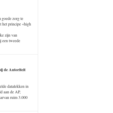
m goede zorg te
 het principe «high
ke zijn van
ij een tweede
ij de Autoriteit
elde datalekken in
ld aan de AP,
aarvan ruim 3.000