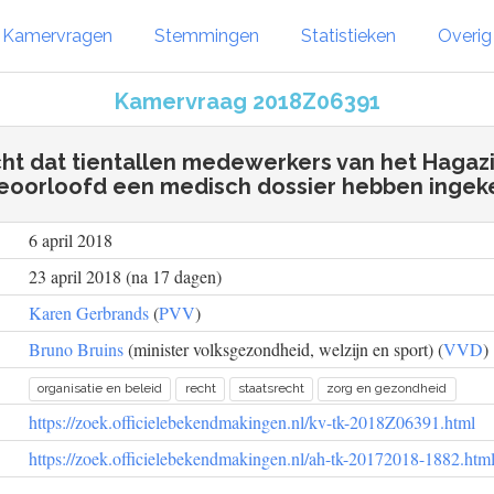
Kamervragen
Stemmingen
Statistieken
Overi
Kamervraag 2018Z06391
cht dat tientallen medewerkers van het Hagaz
eoorloofd een medisch dossier hebben ingek
6 april 2018
23 april 2018 (na 17 dagen)
Karen Gerbrands
(
PVV
)
Bruno Bruins
(minister volksgezondheid, welzijn en sport) (
VVD
)
organisatie en beleid
recht
staatsrecht
zorg en gezondheid
https://zoek.officielebekendmakingen.nl/kv-tk-2018Z06391.html
https://zoek.officielebekendmakingen.nl/ah-tk-20172018-1882.htm