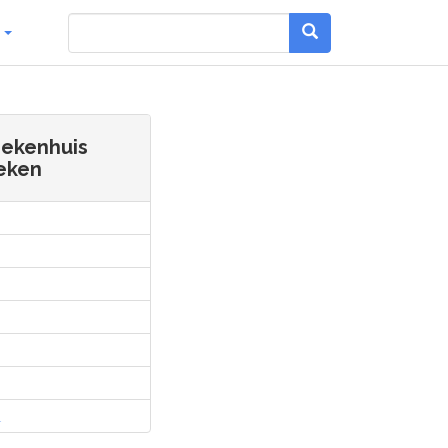
g
iekenhuis
eken
l