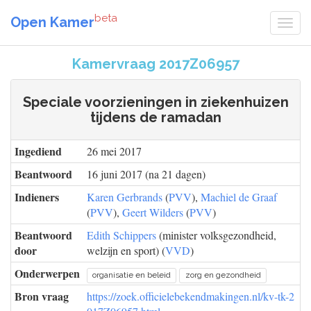
beta
Open Kamer
Kamervraag 2017Z06957
Speciale voorzieningen in ziekenhuizen
tijdens de ramadan
Ingediend
26 mei 2017
Beantwoord
16 juni 2017 (na 21 dagen)
Indieners
Karen Gerbrands
(
PVV
),
Machiel de Graaf
(
PVV
),
Geert Wilders
(
PVV
)
Beantwoord
Edith Schippers
(minister volksgezondheid,
door
welzijn en sport) (
VVD
)
Onderwerpen
organisatie en beleid
zorg en gezondheid
Bron vraag
https://zoek.officielebekendmakingen.nl/kv-tk-2