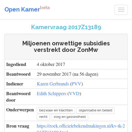
beta
Open Kamer
Kamervraag 2017Z13189
Miljoenen onwettige subsidies
verstrekt door ZonMw
Ingediend
4 oktober 2017
Beantwoord
29 november 2017 (na 56 dagen)
Indiener
Karen Gerbrands
(
PVV
)
Beantwoord
Edith Schippers
(
VVD
)
door
Onderwerpen
bezwaar en klachten
organisatie en beleid
recht
zorg en gezondheid
Bron vraag
https://zoek.officielebekendmakingen.nl/kv-tk-2