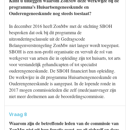
Kunt u uitleggen waarom ZonMw deze werkwijze bij de
programma’s Huisartsengeneeskunde en
Ouderengeneeskunde nog steeds toestaat?
In december 2016 heeft ZonMw met de stichting SBOH
besproken dat ook bij dit programma de
uitzonderingsclausule uit de Gedragscode
Belangenverstrengeling ZonMw niet langer wordt toegepast.
SBOH is een non-profit organisatie en vervult de rol van
werkgever van artsen die in opleiding zijn tot huisarts, tot arts
voor verstandelijk gehandicapten of tot specialist
ouderengeneeskunde. De SBOH financiert hun opleiding.
De werkwijze in dit programma Huisartsengeneeskunde en
Ouderengeneeskunde is aangepast. In de lopende ronde in
2017 mogen commissieleden die zelf (mede)aanvrager zijn
niet meer deelnemen aan de beoordelingscommissie.
Vraag 8
Waarom zijn de betreffende leden van de commissie van
ZonMw niet uit hun functie gezet, nu zij zichzelf op deze