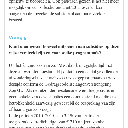
opnieuw te beoordelen. Ook praktisch gezien is het niet meer
mogelijk om een subsidieronde uit 2015 over te doen
aangezien de toegekende subsidie al aan onderzoek is
besteed.
Vraag 5
Kunt u aangeven hoeveel miljoenen aan subsidies op deze
wijze verstrekt zijn en voor welke programma’s?
Uit het feitenrelaas van ZonMw, dat ik u tegelijkertijd met
deze antwoorden toestuur, blijkt dat in een aantal gevallen de
uitzonderingsclausule weliswaar is toegepast, maar dat was
destijds conform de Gedragscode Belangenverstrengeling
ZonMw. Als de uitzonderingsclausule werd toegepast is in
geen enkele van deze situaties een commissielid met directe
betrokkenheid aanwezig geweest bij de bespreking van zijn
of haar eigen aanvraag.
In de periode 2010–2015 is in 3.5% van het totale
toegekende subsidiebudget van € 710 miljoen sprake
geweest van directe betrokkenheid waarbij gebruik is