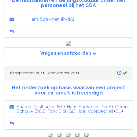
De misstanden en de angstcultuur onder het
personeel bij het COA
Hans Spekman
(
PvdA
)
Vragen en antwoorden
16 september 2011 - 2 november 2011
Het onderzoek op basis waarvan een project
voor ex-ama's is beëindigd
Sharon Gesthuizen
(
SP
),
Hans Spekman
(
PvdA
),
Gerard
Schouw
(
D66
),
Tofik Dibi
(
GL
),
Joël Voordewind
(
CU
)