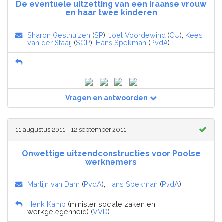
De eventuele uitzetting van een Iraanse vrouw
en haar twee kinderen
Sharon Gesthuizen
(
SP
),
Joël Voordewind
(
CU
),
Kees
van der Staaij
(
SGP
),
Hans Spekman
(
PvdA
)
Vragen en antwoorden
11 augustus 2011 - 12 september 2011
Onwettige uitzendconstructies voor Poolse
werknemers
Martijn van Dam
(
PvdA
),
Hans Spekman
(
PvdA
)
Henk Kamp
(minister sociale zaken en
werkgelegenheid) (
VVD
)