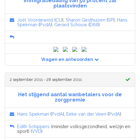
immigratiedaling van 50 procent zal
plaatsvinden
Joël Voordewind
(
CU
),
Sharon Gesthuizen
(
SP
),
Hans
Spekman
(
PvdA
),
Gerard Schouw
(
D66
)
Vragen en antwoorden
2 september 2011 - 28 september 2011
Het stijgend aantal wanbetalers voor de
zorgpremie
Hans Spekman
(
PvdA
),
Eeke van der Veen
(
PvdA
)
Edith Schippers
(minister volksgezondheid, welzijn en
sport) (
VVD
)