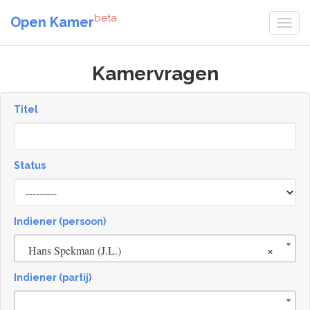
beta
Open Kamer
Kamervragen
Titel
Status
[invalid
name]
Indiener (persoon)
×
Hans Spekman (J.L.)
Indiener (partij)