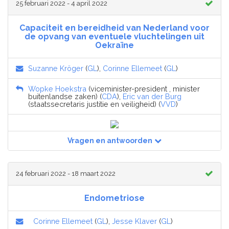
25 februari 2022 - 4 april 2022
Capaciteit en bereidheid van Nederland voor
de opvang van eventuele vluchtelingen uit
Oekraïne
Suzanne Kröger
(
GL
),
Corinne Ellemeet
(
GL
)
Wopke Hoekstra
(viceminister-president , minister
buitenlandse zaken) (
CDA
),
Eric van der Burg
(staatssecretaris justitie en veiligheid) (
VVD
)
Vragen en antwoorden
24 februari 2022 - 18 maart 2022
Endometriose
Corinne Ellemeet
(
GL
),
Jesse Klaver
(
GL
)