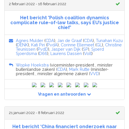
2 februari 2022 - 16 februari 2022
Het bericht 'Polish coalition dynamics
complicate rule-of-law talks, says EU’s justice
chief'
Agnes Mulder
(
CDA
),
Jan de Graaf
(
CDA
),
Tunahan Kuzu
(
DENK
),
Kati Piri
(
PvdA
),
Corinne Ellemeet
(
GL
),
Christine
Teunissen
(
PvdD
),
Jasper van Dijk
(
SP
),
Sjoerd
Sjoerdsma
(
D66
),
Laurens Dassen
(
Volt
)
Wopke Hoekstra
(viceminister-president , minister
buitenlandse zaken) (
CDA
),
Mark Rutte
(minister-
president , minister algemene zaken) (
VVD
)
Vragen en antwoorden
21 januari 2022 - 8 februari 2022
Het bericht ‘China financiert onderzoek naar