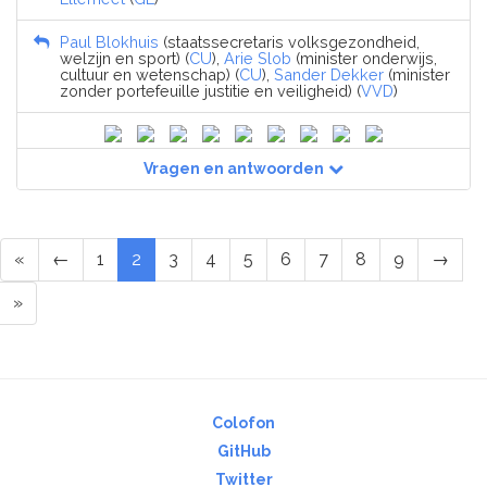
Paul Blokhuis
(staatssecretaris volksgezondheid,
welzijn en sport) (
CU
),
Arie Slob
(minister onderwijs,
cultuur en wetenschap) (
CU
),
Sander Dekker
(minister
zonder portefeuille justitie en veiligheid) (
VVD
)
Vragen en antwoorden
«
←
1
2
3
4
5
6
7
8
9
→
»
Colofon
GitHub
Twitter