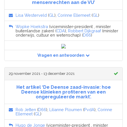
mensenrechten aan de VU’
Lisa Westerveld
(
GL
),
Corinne Ellemeet
(
GL
)
Wopke Hoekstra
(viceminister-president , minister
buitenlandse zaken) (
CDA
),
Robbert Dijkgraaf
(minister
onderwijs, cultuur en wetenschap) (
D66
)
Vragen en antwoorden
29 november 2021 - 13 december 2021
Het artikel ‘De Deense zaad-invasie: hoe
Deense klinieken profiteren van een
ongereguleerde markt’.
Rob Jetten
(
D66
),
Lilianne Ploumen
(
PvdA
),
Corinne
Ellemeet
(
GL
)
Hugo de Jonge
(viceminister-president , minister