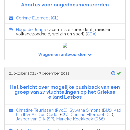
Abortus voor ongedocumenteerden
Corinne Ellemeet
(
GL
)
Hugo de Jonge
(viceminister-president , minister
volksgezondheid, welzijn en sport) (
CDA
)
Vragen en antwoorden
21 oktober 2021 - 7 december 2021
Het bericht over mogelijke push back van een
groep van 27 vluchtelingen op het Griekse
eiland Lesbos
Christine Teunissen
(
PvdD
),
Sylvana Simons
(
BIJ1
),
Kati
Piri
(
PvdA
),
Don Ceder
(
CU
),
Corinne Ellemeet
(
GL
),
Jasper van Dijk
(
SP
),
Marieke Koekkoek
(
D66
)