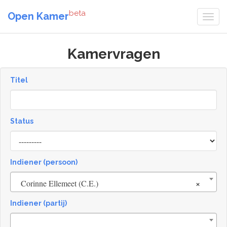
beta
Open Kamer
Kamervragen
Titel
Status
[invalid
name]
Indiener (persoon)
×
Corinne Ellemeet (C.E.)
Indiener (partij)