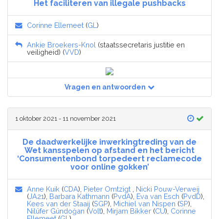
Het faciliteren van illegale pushbacks
Corinne Ellemeet
(
GL
)
Ankie Broekers-Knol
(staatssecretaris justitie en
veiligheid) (
VVD
)
Vragen en antwoorden
1 oktober 2021 - 11 november 2021
De daadwerkelijke inwerkingtreding van de
Wet kansspelen op afstand en het bericht
‘Consumentenbond torpedeert reclamecode
voor online gokken’
Anne Kuik
(
CDA
),
Pieter Omtzigt
,
Nicki Pouw-Verweij
(
JA21
),
Barbara Kathmann
(
PvdA
),
Eva van Esch
(
PvdD
),
Kees van der Staaij
(
SGP
),
Michiel van Nispen
(
SP
),
Nilüfer Gündoğan
(
Volt
),
Mirjam Bikker
(
CU
),
Corinne
Ellemeet
(
GL
)