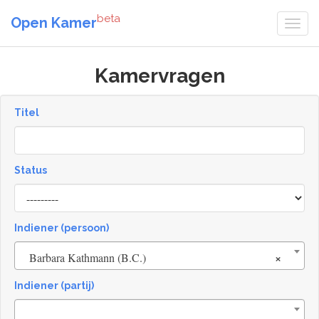
beta
Open Kamer
Kamervragen
Titel
Status
[invalid
name]
Indiener (persoon)
×
Barbara Kathmann (B.C.)
Indiener (partij)