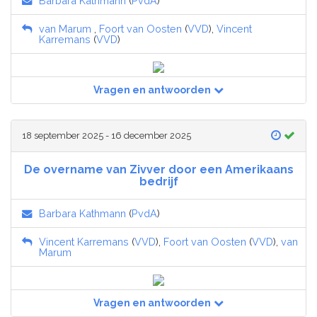
Barbara Kathmann
(
PvdA
)
van Marum
,
Foort van Oosten
(
VVD
),
Vincent
Karremans
(
VVD
)
Vragen en antwoorden
18 september 2025 - 16 december 2025
De overname van Zivver door een Amerikaans
bedrijf
Barbara Kathmann
(
PvdA
)
Vincent Karremans
(
VVD
),
Foort van Oosten
(
VVD
),
van
Marum
Vragen en antwoorden