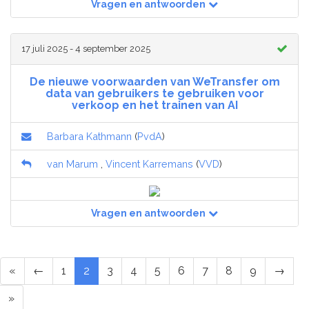
Vragen en antwoorden
17 juli 2025 - 4 september 2025
De nieuwe voorwaarden van WeTransfer om
data van gebruikers te gebruiken voor
verkoop en het trainen van AI
Barbara Kathmann
(
PvdA
)
van Marum
,
Vincent Karremans
(
VVD
)
Vragen en antwoorden
«
←
1
2
3
4
5
6
7
8
9
→
»