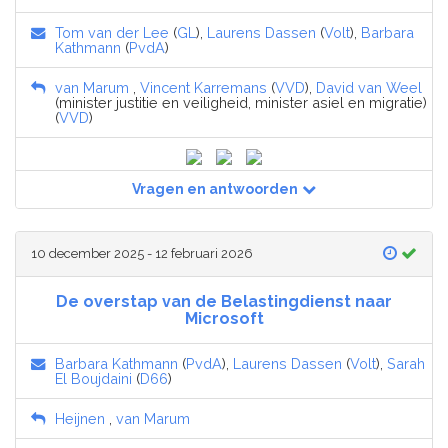
Tom van der Lee
(
GL
),
Laurens Dassen
(
Volt
),
Barbara
Kathmann
(
PvdA
)
van Marum
,
Vincent Karremans
(
VVD
),
David van Weel
(minister justitie en veiligheid, minister asiel en migratie)
(
VVD
)
Vragen en antwoorden
10 december 2025 - 12 februari 2026
De overstap van de Belastingdienst naar
Microsoft
Barbara Kathmann
(
PvdA
),
Laurens Dassen
(
Volt
),
Sarah
El Boujdaini
(
D66
)
Heijnen
,
van Marum