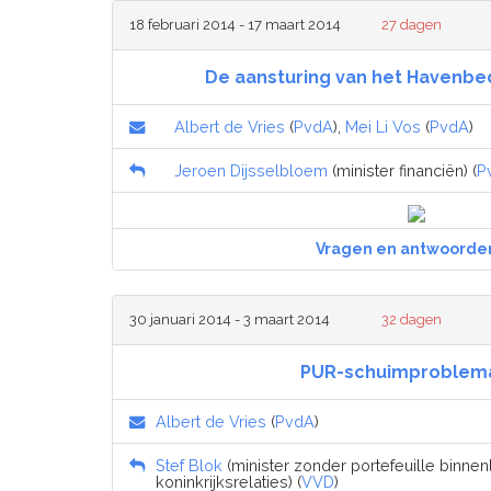
18 februari 2014 - 17 maart 2014
27 dagen
De aansturing van het Havenbe
Albert de Vries
(
PvdA
),
Mei Li Vos
(
PvdA
)
Jeroen Dijsselbloem
(minister financiën) (
P
Vragen en antwoorde
30 januari 2014 - 3 maart 2014
32 dagen
PUR-schuimproblema
Albert de Vries
(
PvdA
)
Stef Blok
(minister zonder portefeuille binne
koninkrijksrelaties) (
VVD
)