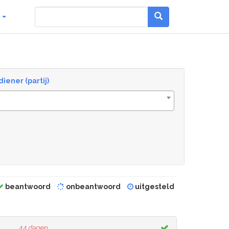
g
diener (partij)
beantwoord
onbeantwoord
uitgesteld
44 dagen