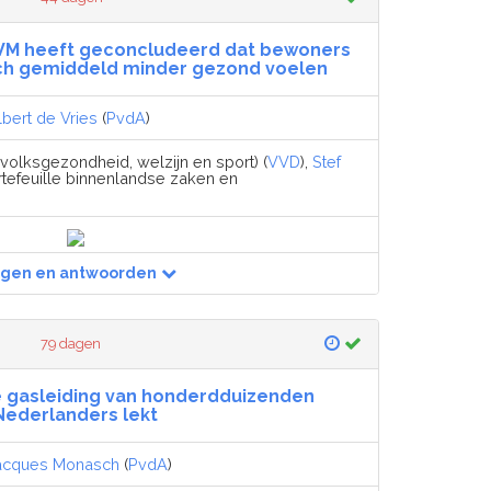
RIVM heeft geconcludeerd dat bewoners
ich gemiddeld minder gezond voelen
lbert de Vries
(
PvdA
)
 volksgezondheid, welzijn en sport) (
VVD
),
Stef
rtefeuille binnenlandse zaken en
agen en antwoorden
79 dagen
e gasleiding van honderdduizenden
Nederlanders lekt
acques Monasch
(
PvdA
)