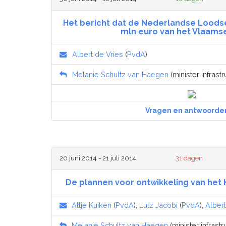
Het bericht dat de Nederlandse Loods
mln euro van het Vlaams
Albert de Vries
(
PvdA
)
Melanie Schultz van Haegen
(minister infrastr
Vragen en antwoorde
20 juni 2014 - 21 juli 2014
31 dagen
De plannen voor ontwikkeling van het 
Attje Kuiken
(
PvdA
),
Lutz Jacobi
(
PvdA
),
Albert
Melanie Schultz van Haegen
(minister infrastr