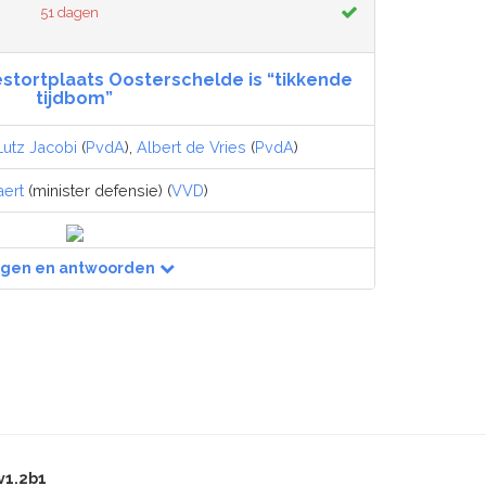
51 dagen
estortplaats Oosterschelde is “tikkende
tijdbom”
Lutz Jacobi
(
PvdA
),
Albert de Vries
(
PvdA
)
aert
(minister defensie) (
VVD
)
agen en antwoorden
v1.2b1