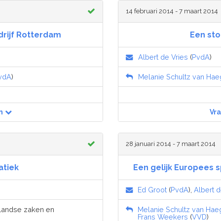
14 februari 2014 - 7 maart 2014
drijf Rotterdam
Een sto
Albert de Vries
(
PvdA
)
vdA
)
Melanie Schultz van Ha
n
Vr
28 januari 2014 - 7 maart 2014
tiek
Een gelijk Europees 
Ed Groot
(
PvdA
),
Albert d
nlandse zaken en
Melanie Schultz van Hae
Frans Weekers
(
VVD
)