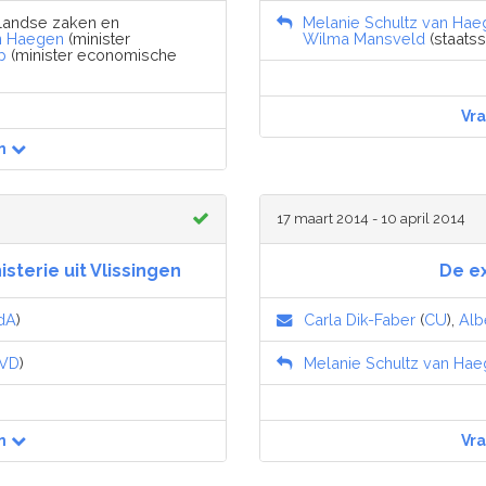
nlandse zaken en
Melanie Schultz van Hae
an Haegen
(minister
Wilma Mansveld
(staatss
p
(minister economische
Vr
n
17 maart 2014 - 10 april 2014
sterie uit Vlissingen
De ex
dA
)
Carla Dik-Faber
(
CU
),
Alb
VD
)
Melanie Schultz van Ha
n
Vr