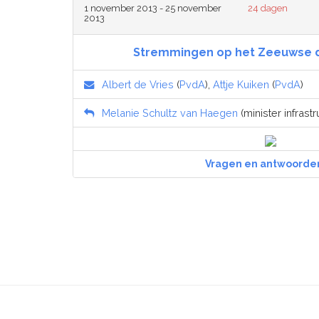
1 november 2013 - 25 november
24 dagen
2013
Stremmingen op het Zeeuwse d
Albert de Vries
(
PvdA
),
Attje Kuiken
(
PvdA
)
Melanie Schultz van Haegen
(minister infrastr
Vragen en antwoorde