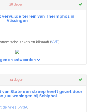
28 dagen
t vervuilde terrein van Thermphos in
Vlissingen
conomische zaken en klimaat) (
VVD
)
agen en antwoorden
34 dagen
d van State een streep heeft gezet door
n 700 woningen bij Schiphol
t de Vries
(
PvdA
)