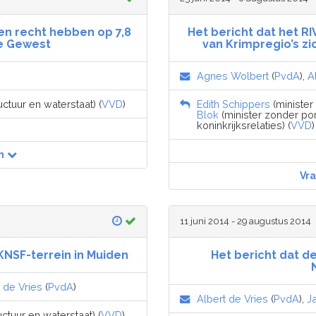
en recht hebben op 7,8
Het bericht dat het 
e Gewest
van Krimpregio’s z
Agnes Wolbert
(
PvdA
),
A
uctuur en waterstaat) (
VVD
)
Edith Schippers
(minister
Blok
(minister zonder po
koninkrijksrelaties) (
VVD
)
n
Vr
11 juni 2014 - 29 augustus 2014
KNSF-terrein in Muiden
Het bericht dat d
 de Vries
(
PvdA
)
Albert de Vries
(
PvdA
),
J
uctuur en waterstaat) (
VVD
),