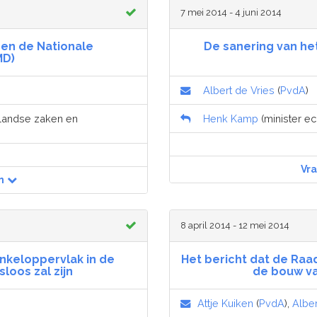
7 mei 2014 - 4 juni 2014
 en de Nationale
De sanering van he
MD)
Albert de Vries
(
PvdA
)
nlandse zaken en
Henk Kamp
(minister e
Vr
n
8 april 2014 - 12 mei 2014
inkeloppervlak in de
Het bericht dat de Raa
oos zal zijn
de bouw va
Attje Kuiken
(
PvdA
),
Alber