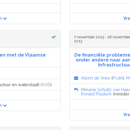
n
Vr
7 november 2013 - 28 novembe
2013
zen met de Vlaamse
De financiële problem
onder andere naar aanl
Infrastructuu
Albert de Vries
(
PvdA
),
M
uctuur en waterstaat) (
VVD
)
Melanie Schultz van Hae
Ronald Plasterk
(minister
n
Vr