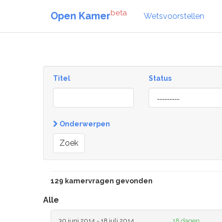
beta
Open Kamer
Wetsvoorstellen
Titel
Status
[invalid
name]
Onderwerpen
Zoek
129 kamervragen gevonden
Alle
30 juni 2014 - 18 juli 2014
18 dagen