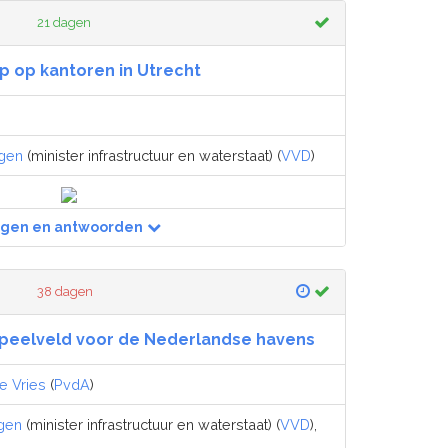
21 dagen
p op kantoren in Utrecht
egen
(minister infrastructuur en waterstaat) (
VVD
)
agen en antwoorden
38 dagen
speelveld voor de Nederlandse havens
e Vries
(
PvdA
)
gen
(minister infrastructuur en waterstaat) (
VVD
),