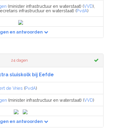
gen
(minister infrastructuur en waterstaat) (
VVD
),
ecretaris infrastructuur en waterstaat) (
PvdA
)
agen en antwoorden
24 dagen
tra sluiskolk bij Eefde
ert de Vries
(
PvdA
)
egen
(minister infrastructuur en waterstaat) (
VVD
)
agen en antwoorden