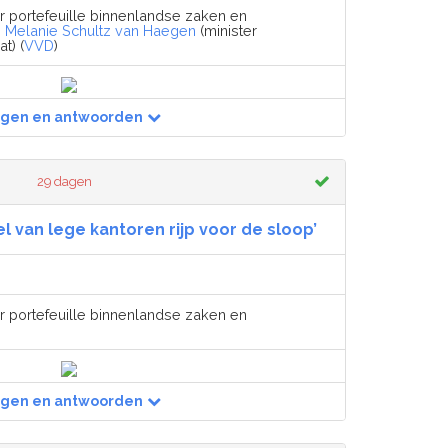
r portefeuille binnenlandse zaken en
,
Melanie Schultz van Haegen
(minister
t) (
VVD
)
agen en antwoorden
29 dagen
l van lege kantoren rijp voor de sloop’
r portefeuille binnenlandse zaken en
agen en antwoorden