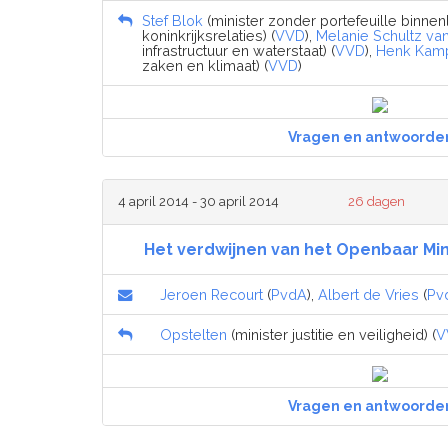
Stef Blok
(minister zonder portefeuille binne
koninkrijksrelaties) (
VVD
),
Melanie Schultz v
infrastructuur en waterstaat) (
VVD
),
Henk Kam
zaken en klimaat) (
VVD
)
Vragen en antwoorde
4 april 2014 - 30 april 2014
26 dagen
Het verdwijnen van het Openbaar Mini
Jeroen Recourt
(
PvdA
),
Albert de Vries
(
Pv
Opstelten
(minister justitie en veiligheid) (
V
Vragen en antwoorde