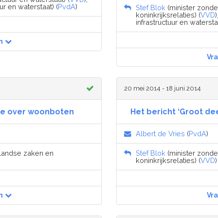
ur en waterstaat) (
PvdA
)
Stef Blok
(minister zonde
koninkrijksrelaties) (
VVD
)
infrastructuur en waterstaa
n
Vr
20 mei 2014 - 18 juni 2014
ate over woonboten
Het bericht ‘Groot dee
Albert de Vries
(
PvdA
)
nlandse zaken en
Stef Blok
(minister zonde
koninkrijksrelaties) (
VVD
)
n
Vr