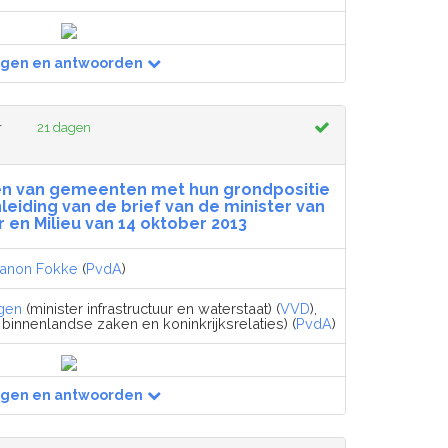
agen en antwoorden
r
21 dagen
en van gemeenten met hun grondpositie
eiding van de brief van de minister van
r en Milieu van 14 oktober 2013
anon Fokke
(
PvdA
)
gen
(minister infrastructuur en waterstaat) (
VVD
),
 binnenlandse zaken en koninkrijksrelaties) (
PvdA
)
agen en antwoorden