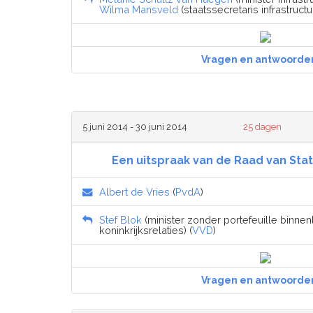
Wilma Mansveld
(staatssecretaris infrastructu
Vragen en antwoorde
5 juni 2014 - 30 juni 2014
25 dagen
Een uitspraak van de Raad van St
Albert de Vries
(
PvdA
)
Stef Blok
(minister zonder portefeuille binne
koninkrijksrelaties) (
VVD
)
Vragen en antwoorde