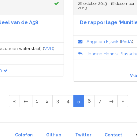
28 oktober 2013 - 18 december
2013
eel van de A58
De rapportage ‘Muniti
Angelien Eijsink
(
PvdA
),
uctuur en waterstaat) (
VVD
)
Jeanine Hennis-Plassch
n
Vr
«
←
1
2
3
4
5
6
7
→
»
Colofon
GitHub
Twitter
Contact