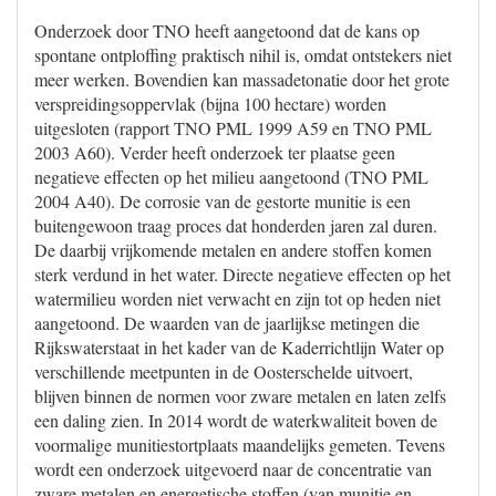
Onderzoek door TNO heeft aangetoond dat de kans op
spontane ontploffing praktisch nihil is, omdat ontstekers niet
meer werken. Bovendien kan massadetonatie door het grote
verspreidingsoppervlak (bijna 100 hectare) worden
uitgesloten (rapport TNO PML 1999 A59 en TNO PML
2003 A60). Verder heeft onderzoek ter plaatse geen
negatieve effecten op het milieu aangetoond (TNO PML
2004 A40). De corrosie van de gestorte munitie is een
buitengewoon traag proces dat honderden jaren zal duren.
De daarbij vrijkomende metalen en andere stoffen komen
sterk verdund in het water. Directe negatieve effecten op het
watermilieu worden niet verwacht en zijn tot op heden niet
aangetoond. De waarden van de jaarlijkse metingen die
Rijkswaterstaat in het kader van de Kaderrichtlijn Water op
verschillende meetpunten in de Oosterschelde uitvoert,
blijven binnen de normen voor zware metalen en laten zelfs
een daling zien. In 2014 wordt de waterkwaliteit boven de
voormalige munitiestortplaats maandelijks gemeten. Tevens
wordt een onderzoek uitgevoerd naar de concentratie van
zware metalen en energetische stoffen (van munitie en