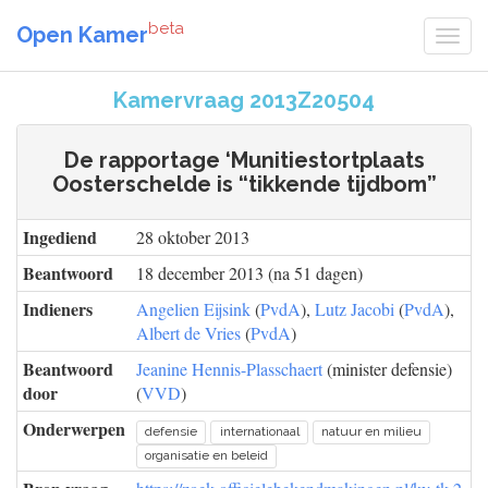
beta
Open Kamer
Kamervraag 2013Z20504
De rapportage ‘Munitiestortplaats
Oosterschelde is “tikkende tijdbom”
Ingediend
28 oktober 2013
Beantwoord
18 december 2013 (na 51 dagen)
Indieners
Angelien Eijsink
(
PvdA
),
Lutz Jacobi
(
PvdA
),
Albert de Vries
(
PvdA
)
Beantwoord
Jeanine Hennis-Plasschaert
(minister defensie)
door
(
VVD
)
Onderwerpen
defensie
internationaal
natuur en milieu
organisatie en beleid