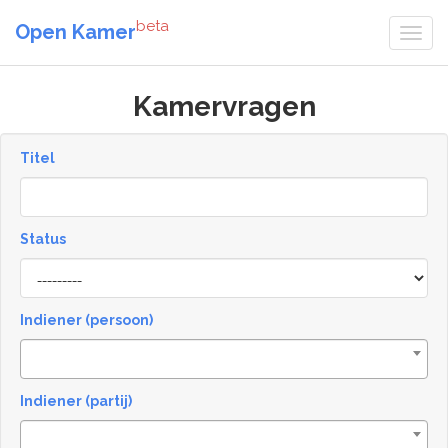
beta
Open Kamer
Kamervragen
Titel
Status
[invalid
name]
Indiener (persoon)
Indiener (partij)