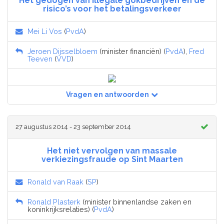
Het gedogen van illegale gokbedrijven en de
risico’s voor het betalingsverkeer
Mei Li Vos
(
PvdA
)
Jeroen Dijsselbloem
(minister financiën) (
PvdA
),
Fred
Teeven
(
VVD
)
Vragen en antwoorden
27 augustus 2014 - 23 september 2014
Het niet vervolgen van massale
verkiezingsfraude op Sint Maarten
Ronald van Raak
(
SP
)
Ronald Plasterk
(minister binnenlandse zaken en
koninkrijksrelaties) (
PvdA
)