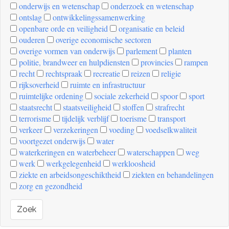
onderwijs en wetenschap
onderzoek en wetenschap
ontslag
ontwikkelingssamenwerking
openbare orde en veiligheid
organisatie en beleid
ouderen
overige economische sectoren
overige vormen van onderwijs
parlement
planten
politie, brandweer en hulpdiensten
provincies
rampen
recht
rechtspraak
recreatie
reizen
religie
rijksoverheid
ruimte en infrastructuur
ruimtelijke ordening
sociale zekerheid
spoor
sport
staatsrecht
staatsveiligheid
stoffen
strafrecht
terrorisme
tijdelijk verblijf
toerisme
transport
verkeer
verzekeringen
voeding
voedselkwaliteit
voortgezet onderwijs
water
waterkeringen en waterbeheer
waterschappen
weg
werk
werkgelegenheid
werkloosheid
ziekte en arbeidsongeschiktheid
ziekten en behandelingen
zorg en gezondheid
Zoek