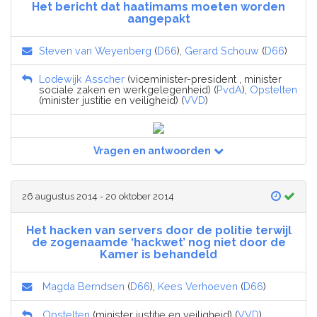
Het bericht dat haatimams moeten worden
aangepakt
Steven van Weyenberg
(
D66
),
Gerard Schouw
(
D66
)
Lodewijk Asscher
(viceminister-president , minister
sociale zaken en werkgelegenheid) (
PvdA
),
Opstelten
(minister justitie en veiligheid) (
VVD
)
Vragen en antwoorden
26 augustus 2014 - 20 oktober 2014
Het hacken van servers door de politie terwijl
de zogenaamde ‘hackwet’ nog niet door de
Kamer is behandeld
Magda Berndsen
(
D66
),
Kees Verhoeven
(
D66
)
Opstelten
(minister justitie en veiligheid) (
VVD
)