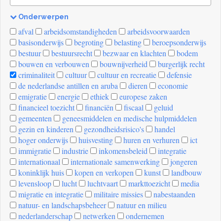
Onderwerpen
[invalid
afval
arbeidsomstandigheden
arbeidsvoorwaarden
name]
basisonderwijs
begroting
belasting
beroepsonderwijs
bestuur
bestuursrecht
bezwaar en klachten
bodem
bouwen en verbouwen
bouwnijverheid
burgerlijk recht
criminaliteit
cultuur
cultuur en recreatie
defensie
de nederlandse antillen en aruba
dieren
economie
emigratie
energie
ethiek
europese zaken
financieel toezicht
financiën
fiscaal
geluid
gemeenten
geneesmiddelen en medische hulpmiddelen
gezin en kinderen
gezondheidsrisico's
handel
hoger onderwijs
huisvesting
huren en verhuren
ict
immigratie
industrie
inkomensbeleid
integratie
internationaal
internationale samenwerking
jongeren
koninklijk huis
kopen en verkopen
kunst
landbouw
levensloop
lucht
luchtvaart
markttoezicht
media
migratie en integratie
militaire missies
nabestaanden
natuur- en landschapsbeheer
natuur en milieu
nederlanderschap
netwerken
ondernemen