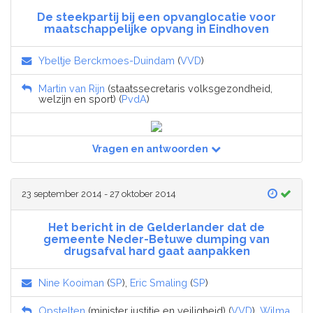
De steekpartij bij een opvanglocatie voor
maatschappelijke opvang in Eindhoven
Ybeltje Berckmoes-Duindam
(
VVD
)
Martin van Rijn
(staatssecretaris volksgezondheid,
welzijn en sport) (
PvdA
)
Vragen en antwoorden
23 september 2014 - 27 oktober 2014
Het bericht in de Gelderlander dat de
gemeente Neder-Betuwe dumping van
drugsafval hard gaat aanpakken
Nine Kooiman
(
SP
),
Eric Smaling
(
SP
)
Opstelten
(minister justitie en veiligheid) (
VVD
),
Wilma