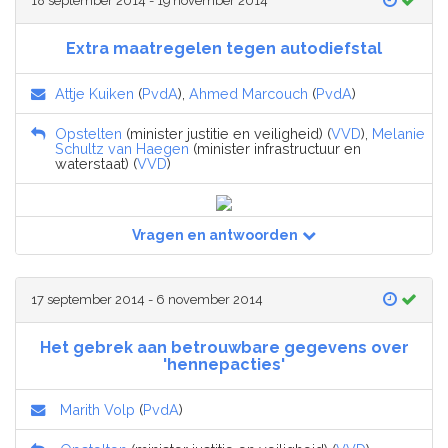
18 september 2014 - 19 november 2014
Extra maatregelen tegen autodiefstal
Attje Kuiken
(
PvdA
),
Ahmed Marcouch
(
PvdA
)
Opstelten
(minister justitie en veiligheid) (
VVD
),
Melanie
Schultz van Haegen
(minister infrastructuur en
waterstaat) (
VVD
)
Vragen en antwoorden
17 september 2014 - 6 november 2014
Het gebrek aan betrouwbare gegevens over
'hennepacties'
Marith Volp
(
PvdA
)