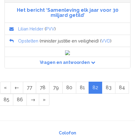
Het bericht ‘Samenleving elk jaar voor 30
miljard getild’
Lilian Helder
(
PVV
)
Opstelten
(minister justitie en veiligheid) (
VVD
)
Vragen en antwoorden
«
←
77
78
79
80
81
82
83
84
85
86
→
»
Colofon