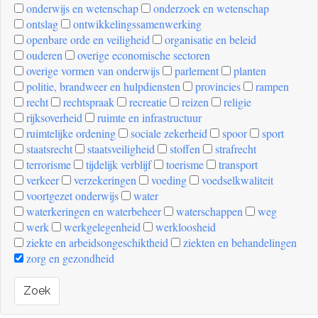
onderwijs en wetenschap
onderzoek en wetenschap
ontslag
ontwikkelingssamenwerking
openbare orde en veiligheid
organisatie en beleid
ouderen
overige economische sectoren
overige vormen van onderwijs
parlement
planten
politie, brandweer en hulpdiensten
provincies
rampen
recht
rechtspraak
recreatie
reizen
religie
rijksoverheid
ruimte en infrastructuur
ruimtelijke ordening
sociale zekerheid
spoor
sport
staatsrecht
staatsveiligheid
stoffen
strafrecht
terrorisme
tijdelijk verblijf
toerisme
transport
verkeer
verzekeringen
voeding
voedselkwaliteit
voortgezet onderwijs
water
waterkeringen en waterbeheer
waterschappen
weg
werk
werkgelegenheid
werkloosheid
ziekte en arbeidsongeschiktheid
ziekten en behandelingen
zorg en gezondheid
Zoek