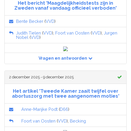
Het bericht 'Maagdelijkheidstests zijn in
Zweden vanaf vandaag officieel verboden'
Bente Becker
(
VVD
)
Judith Tielen
(
VVD
),
Foort van Oosten
(
VVD
),
Jurgen
Nobel
(
VVD
)
Vragen en antwoorden
2 december 2025 - 9 december 2025
Het artikel 'Tweede Kamer zaait twijfel over
abortuszorg met twee aangenomen moties'
Anne-Marijke Podt
(
D66
)
Foort van Oosten
(
VVD
),
Becking