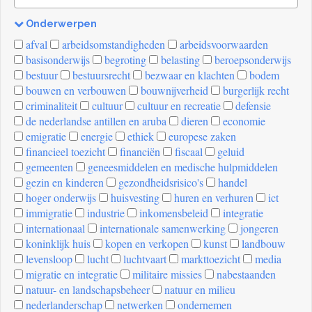
Onderwerpen
[invalid
afval
arbeidsomstandigheden
arbeidsvoorwaarden
name]
basisonderwijs
begroting
belasting
beroepsonderwijs
bestuur
bestuursrecht
bezwaar en klachten
bodem
bouwen en verbouwen
bouwnijverheid
burgerlijk recht
criminaliteit
cultuur
cultuur en recreatie
defensie
de nederlandse antillen en aruba
dieren
economie
emigratie
energie
ethiek
europese zaken
financieel toezicht
financiën
fiscaal
geluid
gemeenten
geneesmiddelen en medische hulpmiddelen
gezin en kinderen
gezondheidsrisico's
handel
hoger onderwijs
huisvesting
huren en verhuren
ict
immigratie
industrie
inkomensbeleid
integratie
internationaal
internationale samenwerking
jongeren
koninklijk huis
kopen en verkopen
kunst
landbouw
levensloop
lucht
luchtvaart
markttoezicht
media
migratie en integratie
militaire missies
nabestaanden
natuur- en landschapsbeheer
natuur en milieu
nederlanderschap
netwerken
ondernemen