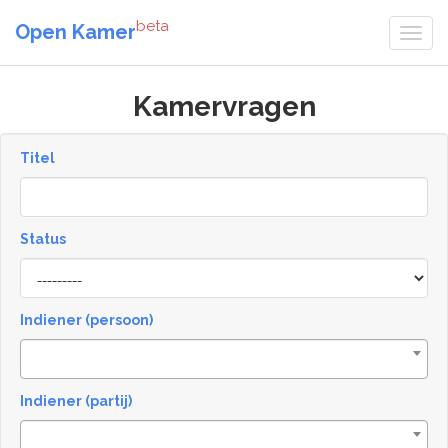
beta
Open Kamer
Kamervragen
Titel
Status
[invalid
name]
Indiener (persoon)
Indiener (partij)