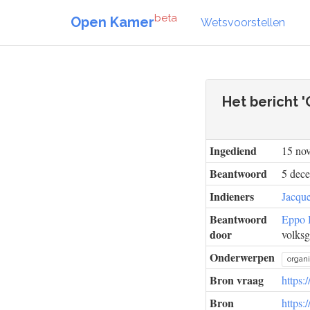
beta
Open Kamer
Wetsvoorstellen
Het bericht 
Ingediend
15 no
Beantwoord
5 dec
Indieners
Jacque
Beantwoord
Eppo 
door
volksg
Onderwerpen
organi
Bron vraag
https:
Bron
https: