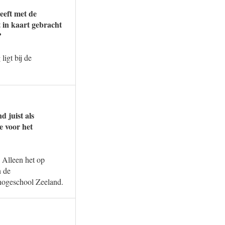
heeft met de
t in kaart gebracht
?
igt bij de
d juist als
e voor het
. Alleen het op
n de
hogeschool Zeeland.