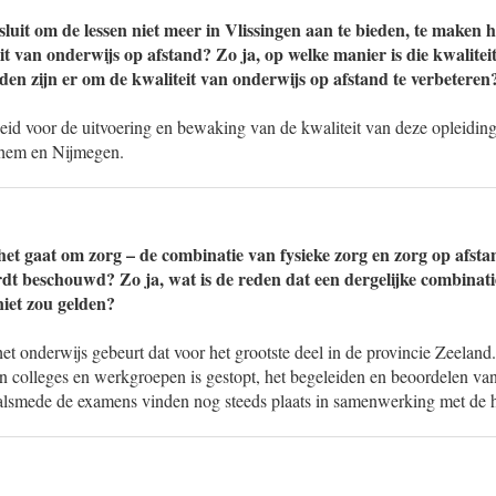
sluit om de lessen niet meer in Vlissingen aan te bieden, te maken 
t van onderwijs op afstand? Zo ja, op welke manier is die kwalitei
den zijn er om de kwaliteit van onderwijs op afstand te verbeteren
id voor de uitvoering en bewaking van de kwaliteit van deze opleiding l
hem en Nijmegen.
het gaat om zorg – de combinatie van fysieke zorg en zorg op afstan
rdt beschouwd? Zo ja, wat is de reden dat een dergelijke combinati
iet zou gelden?
het onderwijs gebeurt dat voor het grootste deel in de provincie Zeeland
n colleges en werkgroepen is gestopt, het begeleiden en beoordelen va
alsmede de examens vinden nog steeds plaats in samenwerking met de 