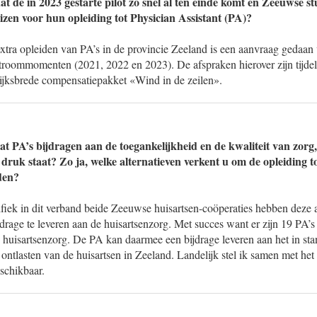
at de in 2023 gestarte pilot zo snel al ten einde komt en Zeeuwse s
zen voor hun opleiding tot Physician Assistant (PA)?
xtra opleiden van PA’s in de provincie Zeeland is een aanvraag gedaan 
stroommomenten (2021, 2022 en 2023). De afspraken hierover zijn tijdel
ijksbrede compensatiepakket «Wind in de zeilen».
t PA’s bijdragen aan de toegankelijkheid en de kwaliteit van zorg, 
ruk staat? Zo ja, welke alternatieven verkent u om de opleiding to
den?
cifiek in dit verband beide Zeeuwse huisartsen-coöperaties hebben deze
jdrage te leveren aan de huisartsenzorg. Met succes want er zijn 19 PA’s
e huisartsenzorg. De PA kan daarmee een bijdrage leveren aan het in st
 ontlasten van de huisartsen in Zeeland. Landelijk stel ik samen met h
schikbaar.