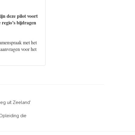
jn deze pilot voort
 regio’s bijdragen
 samenspraak met het
 aanvragen voor het
weg uit Zeeland'
'Opleiding die