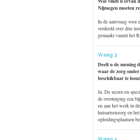
Wat vindt u ervan d
Nijmegen moeten rei
In de aanvraag voor e
verdeeld over drie in
gemaakt vanuit het R
Vraag 3
Deelt u de mening da
waar de zorg onder d
beschikbaar te hou
Ja. De sector en spe
de overtuiging een bi
en aan het werk in d
huisartsenzorg en het
opleidingsplaatsen be
Vraag 4