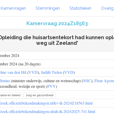
Kamervragen
Stemmingen
Statistieken
Overi
Kamervraag 2024Z18563
'Opleiding die huisartsentekort had kunnen op
weg uit Zeeland'
vember 2024
ember 2024 (na 20 dagen)
line van den Hil
(
VVD
),
Judith Tielen
(
VVD
)
Bruins
(minister onderwijs, cultuur en wetenschap) (
NSC
),
Fleur Agem
ezondheid, welzijn en sport) (
PVV
)
satie en beleid
zorg en gezondheid
//zoek.officielebekendmakingen.nl/kv-tk-2024Z18563.html
//zoek.officielebekendmakingen.nl/ah-tk-20242025-741.html