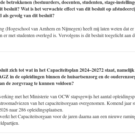
de betrokkenen (bestuurders, docenten, studenten, stage-instellin
t besluit? Wat is het verwachte effect van dit besluit op afstudeerc
 als gevolg van dit besluit?
ng (Hogeschool van Arnhem en Nijmegen) heeft mij laten weten dat er 
 er met studenten overlegd is. Vervolgens is dit besluit toegelicht aan 
luit zich tot wat in het Capaciteitsplan 2024–20272 staat, namelij
Z in de opleidingen binnen de huisartsenzorg en de ouderenzorg 
aan de zorgvraag te kunnen voldoen?
erking met het Ministerie van OCW stapsgewijs het aantal opleidingsp
stroomadviezen van het capaciteitsorgaan overgenomen. Komend jaar st
2026 naar 286 opleidingsplaatsen.
 werkt het Capaciteitsorgaan voor de jaren daarna aan een nieuwe rami
dpartijen.