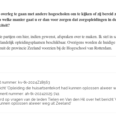
overleg te gaan met andere hogescholen om te kijken of zij bereid zi
op welke manier gaat u er dan voor zorgen dat zorgopleidingen in de
iteit?
le partijen om hier, indien gewenst, afspraken over te maken. Ik stel in
andelijk opleidingsplaatsen beschikbaar. Overigens worden de huidige
nuit de provincie Zeeland voorzien bij de Hogeschool van Rotterdam.
 nummer: kv-tk-2024Z18563
ericht 'Opleiding die huisartsentekort had kunnen oplossen alweer 
ent nummer: ah-tk-20242025-741
ord op vragen van de leden Tielen en Van den Hil over het bericht 
kunnen oplossen alweer weg uit Zeeland'