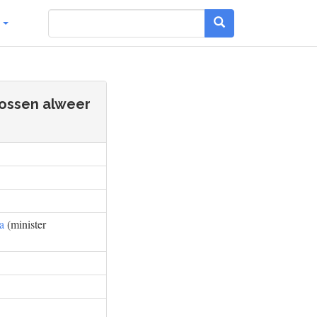
g
lossen alweer
a
(minister