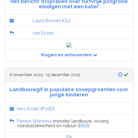
Het bericht ‘Afspraken over turfvrije potgrond
eindigen met een kater’
Laura Bromet
(
GL
)
van Essen
Vragen en antwoorden
6 november 2025 - 15 december 2025
Landbouwgif in populaire snoepgroenten voor
jonge kinderen
Ines Kostić
(
PvdD
)
Femke Wiersma
(minister landbouw, visserij,
voedselzekerheid en natuur) (
BBB
)