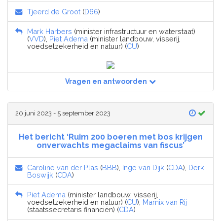
Tjeerd de Groot
(
D66
)
Mark Harbers
(minister infrastructuur en waterstaat)
(
VVD
),
Piet Adema
(minister landbouw, visserij,
voedselzekerheid en natuur) (
CU
)
Vragen en antwoorden
20 juni 2023 - 5 september 2023
Het bericht ‘Ruim 200 boeren met bos krijgen
onverwachts megaclaims van fiscus’
Caroline van der Plas
(
BBB
),
Inge van Dijk
(
CDA
),
Derk
Boswijk
(
CDA
)
Piet Adema
(minister landbouw, visserij,
voedselzekerheid en natuur) (
CU
),
Marnix van Rij
(staatssecretaris financiën) (
CDA
)