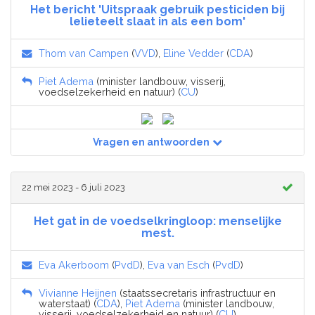
Het bericht 'Uitspraak gebruik pesticiden bij
lelieteelt slaat in als een bom'
Thom van Campen
(
VVD
),
Eline Vedder
(
CDA
)
Piet Adema
(minister landbouw, visserij,
voedselzekerheid en natuur) (
CU
)
Vragen en antwoorden
22 mei 2023 - 6 juli 2023
Het gat in de voedselkringloop: menselijke
mest.
Eva Akerboom
(
PvdD
),
Eva van Esch
(
PvdD
)
Vivianne Heijnen
(staatssecretaris infrastructuur en
waterstaat) (
CDA
),
Piet Adema
(minister landbouw,
visserij, voedselzekerheid en natuur) (
CU
)