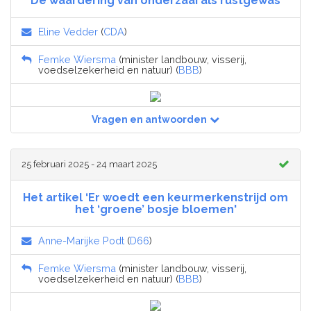
De waardering van onderzaai als rustgewas
Eline Vedder
(
CDA
)
Femke Wiersma
(minister landbouw, visserij,
voedselzekerheid en natuur) (
BBB
)
Vragen en antwoorden
25 februari 2025 - 24 maart 2025
Het artikel ‘Er woedt een keurmerkenstrijd om
het ‘groene’ bosje bloemen'
Anne-Marijke Podt
(
D66
)
Femke Wiersma
(minister landbouw, visserij,
voedselzekerheid en natuur) (
BBB
)