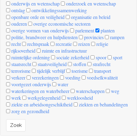
onderwijs en wetenschap
onderzoek en wetenschap
ontslag
ontwikkelingssamenwerking
openbare orde en veiligheid
organisatie en beleid
ouderen
overige economische sectoren
overige vormen van onderwijs
parlement
planten
politie, brandweer en hulpdiensten
provincies
rampen
recht
rechtspraak
recreatie
reizen
religie
rijksoverheid
ruimte en infrastructuur
ruimtelijke ordening
sociale zekerheid
spoor
sport
staatsrecht
staatsveiligheid
stoffen
strafrecht
terrorisme
tijdelijk verblijf
toerisme
transport
verkeer
verzekeringen
voeding
voedselkwaliteit
voortgezet onderwijs
water
waterkeringen en waterbeheer
waterschappen
weg
werk
werkgelegenheid
werkloosheid
ziekte en arbeidsongeschiktheid
ziekten en behandelingen
zorg en gezondheid
Zoek