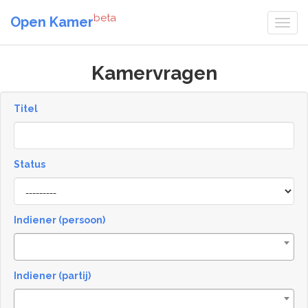
beta
Open Kamer
Kamervragen
Titel
Status
[invalid
name]
Indiener (persoon)
Indiener (partij)