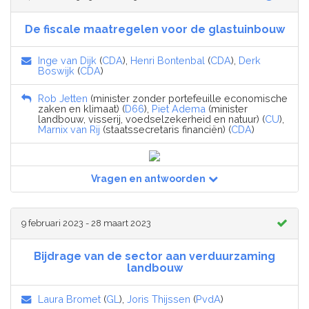
De fiscale maatregelen voor de glastuinbouw
Inge van Dijk
(
CDA
),
Henri Bontenbal
(
CDA
),
Derk
Boswijk
(
CDA
)
Rob Jetten
(minister zonder portefeuille economische
zaken en klimaat) (
D66
),
Piet Adema
(minister
landbouw, visserij, voedselzekerheid en natuur) (
CU
),
Marnix van Rij
(staatssecretaris financiën) (
CDA
)
Vragen en antwoorden
9 februari 2023 - 28 maart 2023
Bijdrage van de sector aan verduurzaming
landbouw
Laura Bromet
(
GL
),
Joris Thijssen
(
PvdA
)