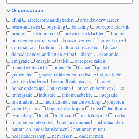
Onderwerpen
[invalid
afval
arbeidsomstandigheden
arbeidsvoorwaarden
name]
basisonderwijs
begroting
belasting
beroepsonderwijs
bestuur
bestuursrecht
bezwaar en klachten
bodem
bouwen en verbouwen
bouwnijverheid
burgerlijk recht
criminaliteit
cultuur
cultuur en recreatie
defensie
de nederlandse antillen en aruba
dieren
economie
emigratie
energie
ethiek
europese zaken
financieel toezicht
financiën
fiscaal
geluid
gemeenten
geneesmiddelen en medische hulpmiddelen
gezin en kinderen
gezondheidsrisico's
handel
hoger onderwijs
huisvesting
huren en verhuren
ict
immigratie
industrie
inkomensbeleid
integratie
internationaal
internationale samenwerking
jongeren
koninklijk huis
kopen en verkopen
kunst
landbouw
levensloop
lucht
luchtvaart
markttoezicht
media
migratie en integratie
militaire missies
nabestaanden
natuur- en landschapsbeheer
natuur en milieu
nederlanderschap
netwerken
ondernemen