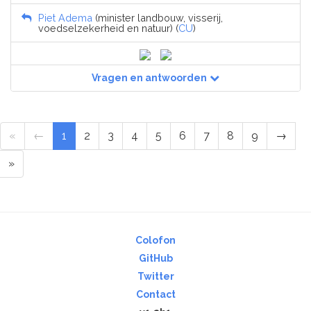
Piet Adema
(minister landbouw, visserij,
voedselzekerheid en natuur) (
CU
)
Vragen en antwoorden
«
←
1
2
3
4
5
6
7
8
9
→
»
Colofon
GitHub
Twitter
Contact