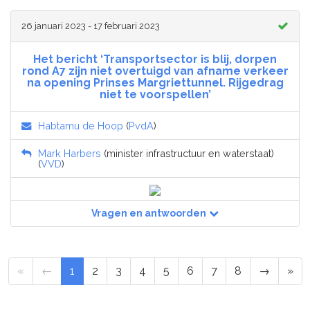
26 januari 2023 - 17 februari 2023
Het bericht ‘Transportsector is blij, dorpen
rond A7 zijn niet overtuigd van afname verkeer
na opening Prinses Margriettunnel. Rijgedrag
niet te voorspellen’
Habtamu de Hoop
(
PvdA
)
Mark Harbers
(minister infrastructuur en waterstaat)
(
VVD
)
Vragen en antwoorden
«
←
1
2
3
4
5
6
7
8
→
»