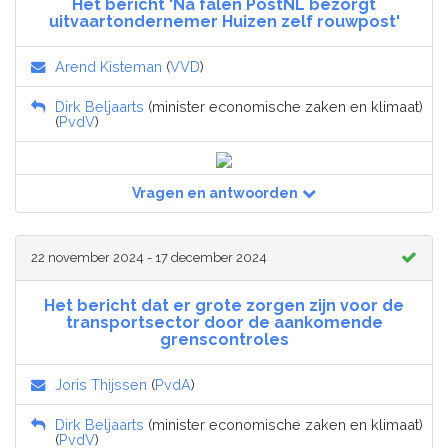
Het bericht 'Na falen PostNL bezorgt
uitvaartondernemer Huizen zelf rouwpost'
Arend Kisteman
(
VVD
)
Dirk Beljaarts
(minister economische zaken en klimaat)
(
PvdV
)
Vragen en antwoorden
22 november 2024 - 17 december 2024
Het bericht dat er grote zorgen zijn voor de
transportsector door de aankomende
grenscontroles
Joris Thijssen
(
PvdA
)
Dirk Beljaarts
(minister economische zaken en klimaat)
(
PvdV
)