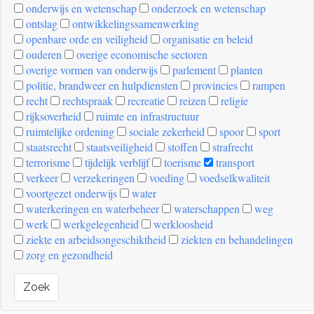
onderwijs en wetenschap
onderzoek en wetenschap
ontslag
ontwikkelingssamenwerking
openbare orde en veiligheid
organisatie en beleid
ouderen
overige economische sectoren
overige vormen van onderwijs
parlement
planten
politie, brandweer en hulpdiensten
provincies
rampen
recht
rechtspraak
recreatie
reizen
religie
rijksoverheid
ruimte en infrastructuur
ruimtelijke ordening
sociale zekerheid
spoor
sport
staatsrecht
staatsveiligheid
stoffen
strafrecht
terrorisme
tijdelijk verblijf
toerisme
transport
verkeer
verzekeringen
voeding
voedselkwaliteit
voortgezet onderwijs
water
waterkeringen en waterbeheer
waterschappen
weg
werk
werkgelegenheid
werkloosheid
ziekte en arbeidsongeschiktheid
ziekten en behandelingen
zorg en gezondheid
Zoek