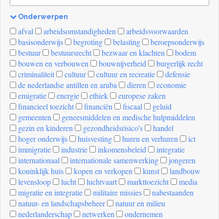
Onderwerpen
[invalid
afval
arbeidsomstandigheden
arbeidsvoorwaarden
name]
basisonderwijs
begroting
belasting
beroepsonderwijs
bestuur
bestuursrecht
bezwaar en klachten
bodem
bouwen en verbouwen
bouwnijverheid
burgerlijk recht
criminaliteit
cultuur
cultuur en recreatie
defensie
de nederlandse antillen en aruba
dieren
economie
emigratie
energie
ethiek
europese zaken
financieel toezicht
financiën
fiscaal
geluid
gemeenten
geneesmiddelen en medische hulpmiddelen
gezin en kinderen
gezondheidsrisico's
handel
hoger onderwijs
huisvesting
huren en verhuren
ict
immigratie
industrie
inkomensbeleid
integratie
internationaal
internationale samenwerking
jongeren
koninklijk huis
kopen en verkopen
kunst
landbouw
levensloop
lucht
luchtvaart
markttoezicht
media
migratie en integratie
militaire missies
nabestaanden
natuur- en landschapsbeheer
natuur en milieu
nederlanderschap
netwerken
ondernemen