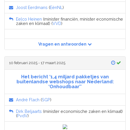
Joost Eerdmans
(
EénNL
)
Eelco Heinen
(minister financiën, minister economische
zaken en klimaat) (
VVD
)
Vragen en antwoorden
10 februari 2025 - 17 maart 2025
Het bericht ‘1,4 miljard pakketjes van
buitenlandse webshops naar Nederland:
‘Onhoudbaar’’
André Flach
(
SGP
)
Dirk Beljaarts
(minister economische zaken en klimaat)
(
PvdV
)