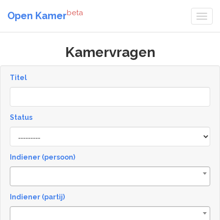
beta
Open Kamer
Kamervragen
Titel
Status
[invalid
name]
Indiener (persoon)
Indiener (partij)