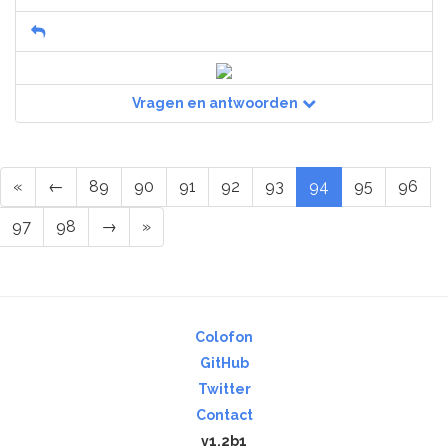
Vragen en antwoorden
«
←
89
90
91
92
93
94
95
96
97
98
→
»
Colofon
GitHub
Twitter
Contact
v1.2b1