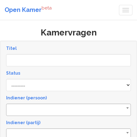
beta
Open Kamer
Kamervragen
Titel
Status
[invalid
name]
Indiener (persoon)
Indiener (partij)