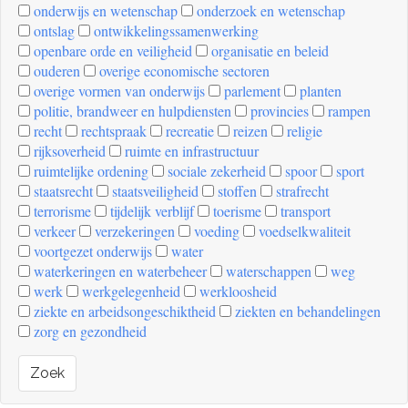
onderwijs en wetenschap
onderzoek en wetenschap
ontslag
ontwikkelingssamenwerking
openbare orde en veiligheid
organisatie en beleid
ouderen
overige economische sectoren
overige vormen van onderwijs
parlement
planten
politie, brandweer en hulpdiensten
provincies
rampen
recht
rechtspraak
recreatie
reizen
religie
rijksoverheid
ruimte en infrastructuur
ruimtelijke ordening
sociale zekerheid
spoor
sport
staatsrecht
staatsveiligheid
stoffen
strafrecht
terrorisme
tijdelijk verblijf
toerisme
transport
verkeer
verzekeringen
voeding
voedselkwaliteit
voortgezet onderwijs
water
waterkeringen en waterbeheer
waterschappen
weg
werk
werkgelegenheid
werkloosheid
ziekte en arbeidsongeschiktheid
ziekten en behandelingen
zorg en gezondheid
Zoek