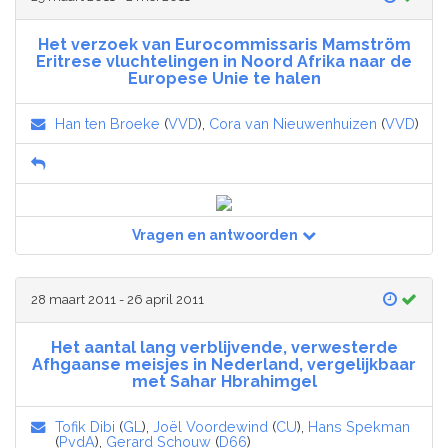
Het verzoek van Eurocommissaris Mamström
Eritrese vluchtelingen in Noord Afrika naar de
Europese Unie te halen
Han ten Broeke
(
VVD
),
Cora van Nieuwenhuizen
(
VVD
)
Vragen en antwoorden
28 maart 2011 - 26 april 2011
Het aantal lang verblijvende, verwesterde
Afhgaanse meisjes in Nederland, vergelijkbaar
met Sahar Hbrahimgel
Tofik Dibi
(
GL
),
Joël Voordewind
(
CU
),
Hans Spekman
(
PvdA
),
Gerard Schouw
(
D66
)