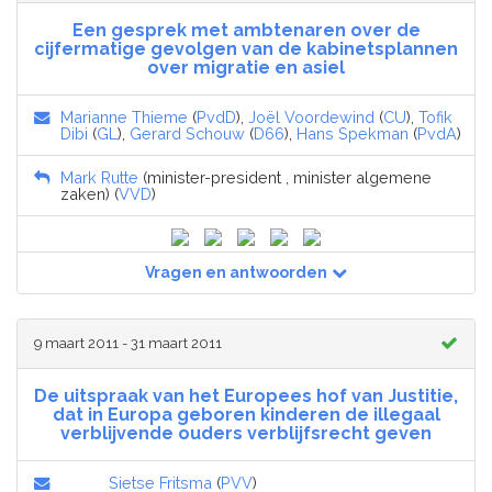
Een gesprek met ambtenaren over de
cijfermatige gevolgen van de kabinetsplannen
over migratie en asiel
Marianne Thieme
(
PvdD
),
Joël Voordewind
(
CU
),
Tofik
Dibi
(
GL
),
Gerard Schouw
(
D66
),
Hans Spekman
(
PvdA
)
Mark Rutte
(minister-president , minister algemene
zaken) (
VVD
)
Vragen en antwoorden
9 maart 2011 - 31 maart 2011
De uitspraak van het Europees hof van Justitie,
dat in Europa geboren kinderen de illegaal
verblijvende ouders verblijfsrecht geven
Sietse Fritsma
(
PVV
)