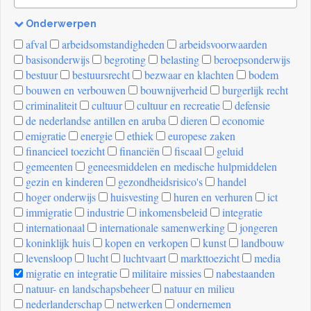
Onderwerpen
[invalid
afval
arbeidsomstandigheden
arbeidsvoorwaarden
name]
basisonderwijs
begroting
belasting
beroepsonderwijs
bestuur
bestuursrecht
bezwaar en klachten
bodem
bouwen en verbouwen
bouwnijverheid
burgerlijk recht
criminaliteit
cultuur
cultuur en recreatie
defensie
de nederlandse antillen en aruba
dieren
economie
emigratie
energie
ethiek
europese zaken
financieel toezicht
financiën
fiscaal
geluid
gemeenten
geneesmiddelen en medische hulpmiddelen
gezin en kinderen
gezondheidsrisico's
handel
hoger onderwijs
huisvesting
huren en verhuren
ict
immigratie
industrie
inkomensbeleid
integratie
internationaal
internationale samenwerking
jongeren
koninklijk huis
kopen en verkopen
kunst
landbouw
levensloop
lucht
luchtvaart
markttoezicht
media
migratie en integratie
militaire missies
nabestaanden
natuur- en landschapsbeheer
natuur en milieu
nederlanderschap
netwerken
ondernemen