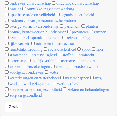
onderwijs en wetenschap
onderzoek en wetenschap
ontslag
ontwikkelingssamenwerking
openbare orde en veiligheid
organisatie en beleid
ouderen
overige economische sectoren
overige vormen van onderwijs
parlement
planten
politie, brandweer en hulpdiensten
provincies
rampen
recht
rechtspraak
recreatie
reizen
religie
rijksoverheid
ruimte en infrastructuur
ruimtelijke ordening
sociale zekerheid
spoor
sport
staatsrecht
staatsveiligheid
stoffen
strafrecht
terrorisme
tijdelijk verblijf
toerisme
transport
verkeer
verzekeringen
voeding
voedselkwaliteit
voortgezet onderwijs
water
waterkeringen en waterbeheer
waterschappen
weg
werk
werkgelegenheid
werkloosheid
ziekte en arbeidsongeschiktheid
ziekten en behandelingen
zorg en gezondheid
Zoek