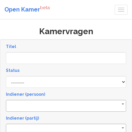
beta
Open Kamer
Kamervragen
Titel
Status
[invalid
name]
Indiener (persoon)
Indiener (partij)