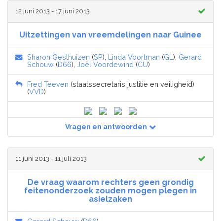
12 juni 2013 - 17 juni 2013
Uitzettingen van vreemdelingen naar Guinee
Sharon Gesthuizen
(
SP
),
Linda Voortman
(
GL
),
Gerard
Schouw
(
D66
),
Joël Voordewind
(
CU
)
Fred Teeven
(staatssecretaris justitie en veiligheid)
(
VVD
)
Vragen en antwoorden
11 juni 2013 - 11 juli 2013
De vraag waarom rechters geen grondig
feitenonderzoek zouden mogen plegen in
asielzaken