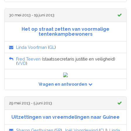
30 mei 2013 - 19 juni 2013
Het op straat zetten van voormalige
tentenkampbewoners
Linda Voortman
(
GL
)
Fred Teeven
(staatssecretaris justitie en veiligheid)
(
VVD
)
Vragen en antwoorden
29 mei 2013 - 5 juni 2013
Uitzettingen van vreemdelingen naar Guinee
Sharon Gesthuizen
(
SP
),
Joël Voordewind
(
CU
),
Linda