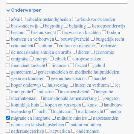
Onderwerpen
[invalid
afval
arbeidsomstandigheden
arbeidsvoorwaarden
name]
basisonderwijs
begroting
belasting
beroepsonderwijs
bestuur
bestuursrecht
bezwaar en klachten
bodem
bouwen en verbouwen
bouwnijverheid
burgerlijk recht
criminaliteit
cultuur
cultuur en recreatie
defensie
de nederlandse antillen en aruba
dieren
economie
emigratie
energie
ethiek
europese zaken
financieel toezicht
financiën
fiscaal
geluid
gemeenten
geneesmiddelen en medische hulpmiddelen
gezin en kinderen
gezondheidsrisico's
handel
hoger onderwijs
huisvesting
huren en verhuren
ict
immigratie
industrie
inkomensbeleid
integratie
internationaal
internationale samenwerking
jongeren
koninklijk huis
kopen en verkopen
kunst
landbouw
levensloop
lucht
luchtvaart
markttoezicht
media
migratie en integratie
militaire missies
nabestaanden
natuur- en landschapsbeheer
natuur en milieu
nederlanderschap
netwerken
ondernemen