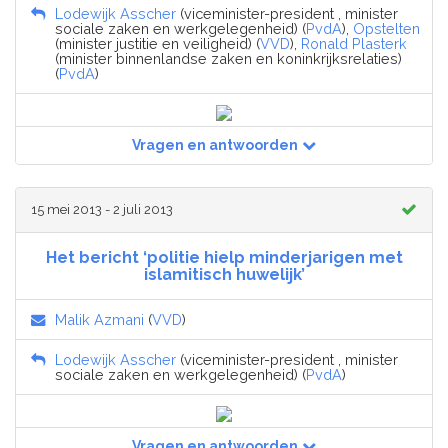
Lodewijk Asscher
(viceminister-president , minister
sociale zaken en werkgelegenheid) (
PvdA
),
Opstelten
(minister justitie en veiligheid) (
VVD
),
Ronald Plasterk
(minister binnenlandse zaken en koninkrijksrelaties)
(
PvdA
)
Vragen en antwoorden
15 mei 2013 - 2 juli 2013
Het bericht ‘politie hielp minderjarigen met
islamitisch huwelijk’
Malik Azmani
(
VVD
)
Lodewijk Asscher
(viceminister-president , minister
sociale zaken en werkgelegenheid) (
PvdA
)
Vragen en antwoorden