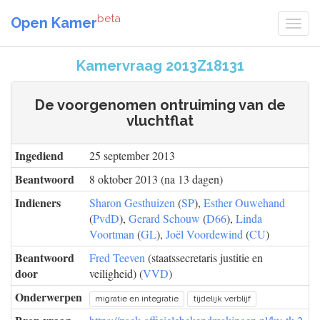
beta
Open Kamer
Kamervraag 2013Z18131
De voorgenomen ontruiming van de
vluchtflat
Ingediend
25 september 2013
Beantwoord
8 oktober 2013 (na 13 dagen)
Indieners
Sharon Gesthuizen
(
SP
),
Esther Ouwehand
(
PvdD
),
Gerard Schouw
(
D66
),
Linda
Voortman
(
GL
),
Joël Voordewind
(
CU
)
Beantwoord
Fred Teeven
(staatssecretaris justitie en
door
veiligheid) (
VVD
)
Onderwerpen
migratie en integratie
tijdelijk verblijf