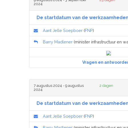
2024
De startdatum van de werkzaamheden 
Aant Jelle Soepboer
(
FNP
)
Barry Madlener
(minister infrastructuur en wa
Vragen en antwoorde
7 augustus 2024 - 9 augustus
2 dagen
2024
De startdatum van de werkzaamheden 
Aant Jelle Soepboer
(
FNP
)
Barry Madlener
(minister infrastructuur en wa