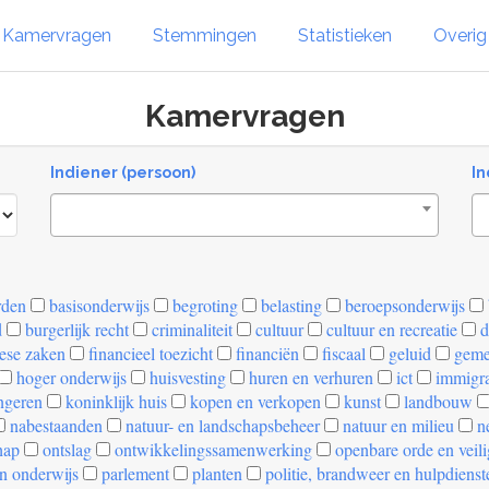
Kamervragen
Stemmingen
Statistieken
Overi
Kamervragen
Indiener (persoon)
In
rden
basisonderwijs
begroting
belasting
beroepsonderwijs
d
burgerlijk recht
criminaliteit
cultuur
cultuur en recreatie
d
ese zaken
financieel toezicht
financiën
fiscaal
geluid
geme
hoger onderwijs
huisvesting
huren en verhuren
ict
immigra
ngeren
koninklijk huis
kopen en verkopen
kunst
landbouw
nabestaanden
natuur- en landschapsbeheer
natuur en milieu
ne
hap
ontslag
ontwikkelingssamenwerking
openbare orde en veil
n onderwijs
parlement
planten
politie, brandweer en hulpdienst