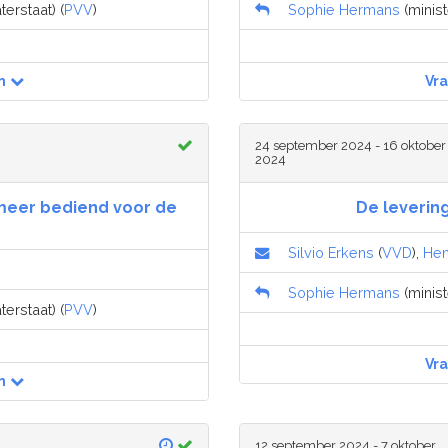
terstaat) (
PVV
)
Sophie Hermans
(minist
n
Vr
24 september 2024 - 16 oktober
2024
 meer bediend voor de
De levering
Silvio Erkens
(
VVD
),
Hen
Sophie Hermans
(minist
terstaat) (
PVV
)
Vr
n
12 september 2024 - 7 oktober