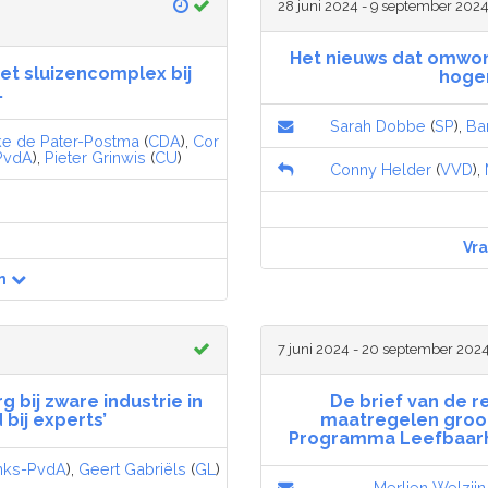
28 juni 2024 - 9 september 202
Het nieuws dat omwon
et sluizencomplex bij
hoge
.
Sarah Dobbe
(
SP
),
Ba
e de Pater-Postma
(
CDA
),
Cor
PvdA
),
Pieter Grinwis
(
CU
)
Conny Helder
(
VVD
),
Vr
n
7 juni 2024 - 20 september 202
g bij zware industrie in
De brief van de r
bij experts’
maatregelen groot
Programma Leefbaarhe
nks-PvdA
),
Geert Gabriëls
(
GL
)
Merlien Welzijn