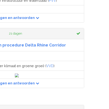
 infrastructuur en waterstaat) (
PVV
)
agen en antwoorden
21 dagen
 procedure Delta Rhine Corridor
er klimaat en groene groei) (
VVD
)
agen en antwoorden