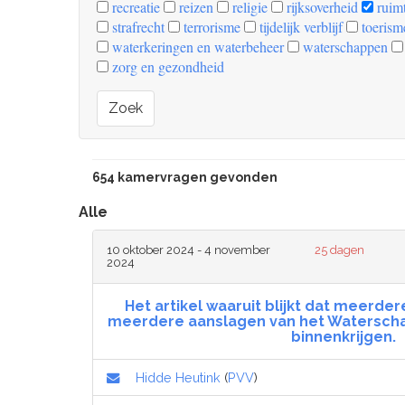
recreatie
reizen
religie
rijksoverheid
ruimt
strafrecht
terrorisme
tijdelijk verblijf
toerism
waterkeringen en waterbeheer
waterschappen
zorg en gezondheid
Zoek
654 kamervragen gevonden
Alle
10 oktober 2024 - 4 november
25 dagen
2024
Het artikel waaruit blijkt dat meerdere
meerdere aanslagen van het Waterscha
binnenkrijgen.
Hidde Heutink
(
PVV
)