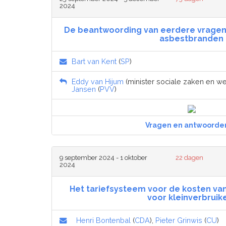
2024
De beantwoording van eerdere vragen
asbestbranden
Bart van Kent
(
SP
)
Eddy van Hijum
(minister sociale zaken en w
Jansen
(
PVV
)
Vragen en antwoorde
9 september 2024 - 1 oktober
22 dagen
2024
Het tariefsysteem voor de kosten van 
voor kleinverbruik
Henri Bontenbal
(
CDA
),
Pieter Grinwis
(
CU
)