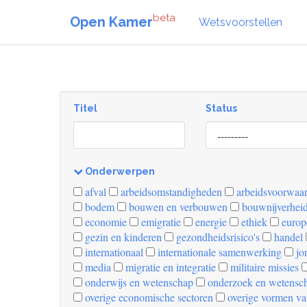
beta
Open Kamer
Wetsvoorstellen
Titel
Status
[invalid
name]
Onderwerpen
[invalid
afval
arbeidsomstandigheden
arbeidsvoorwaa
name]
bodem
bouwen en verbouwen
bouwnijverhei
economie
emigratie
energie
ethiek
europ
gezin en kinderen
gezondheidsrisico's
handel
internationaal
internationale samenwerking
jo
media
migratie en integratie
militaire missies
onderwijs en wetenschap
onderzoek en wetensc
overige economische sectoren
overige vormen va