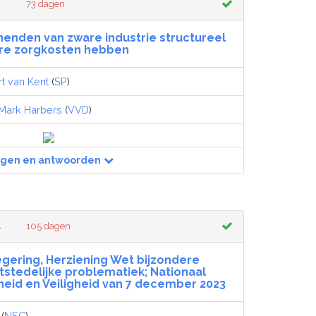
4
73 dagen
enden van zware industrie structureel
re zorgkosten hebben
rt van Kent
(
SP
)
Mark Harbers
(
VVD
)
agen en antwoorden
4
105 dagen
egering, Herziening Wet bijzondere
stedelijke problematiek; Nationaal
id en Veiligheid van 7 december 2023
(
NSC
)