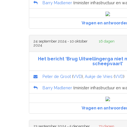
Barry Madlener
(minister infrastructuur en wa
Vragen en antwoorde
24 september 2024 - 10 oktober
16 dagen
2024
Het bericht ‘Brug Uitwellingerga niet
scheepvaart’
Peter de Groot
(
VVD
),
Aukje de Vries
(
VVD
)
Barry Madlener
(minister infrastructuur en wa
Vragen en antwoorde
23 september 2024 - 5 december
73 dagen