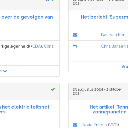
2024
 over de gevolgen van
Het bericht 'Superm
Bart van Kent
erkgelegenheid) (
CDA
),
Chris
Chris Jansen
(
Vr
n
23 augustus 2024 - 2 oktober
2024
het elektriciteitsnet
Het artikel 'Ten
ers
zonnepanelen 
Silvio Erkens
(
VVD
)