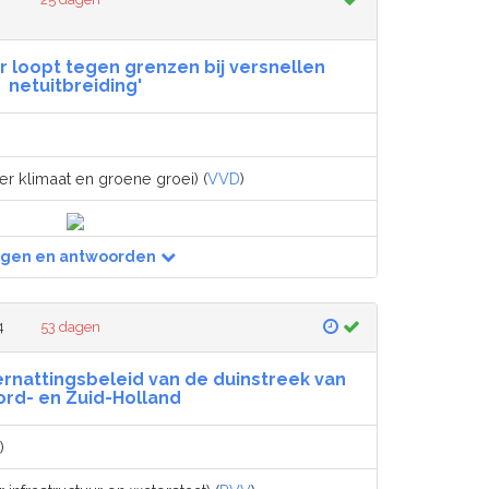
der loopt tegen grenzen bij versnellen
netuitbreiding'
er klimaat en groene groei) (
VVD
)
agen en antwoorden
4
53 dagen
vernattingsbeleid van de duinstreek van
rd- en Zuid-Holland
)