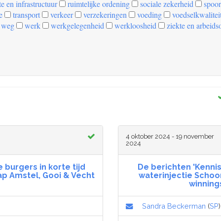
e en infrastructuur
ruimtelijke ordening
sociale zekerheid
spoor
e
transport
verkeer
verzekeringen
voeding
voedselkwalitei
weg
werk
werkgelegenheid
werkloosheid
ziekte en arbeids
4 oktober 2024 - 19 november
2024
 burgers in korte tijd
De berichten 'Kenni
p Amstel, Gooi & Vecht
waterinjectie Schoo
winning
Sandra Beckerman
(
SP
)