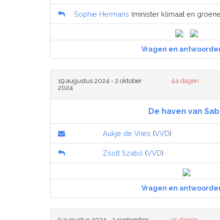
Sophie Hermans
(minister klimaat en groene
Vragen en antwoorde
19 augustus 2024 - 2 oktober
44 dagen
2024
De haven van Sab
Aukje de Vries
(
VVD
)
Zsolt Szabó
(
VVD
)
Vragen en antwoorde
9 augustus 2024 - 3 september
25 dagen