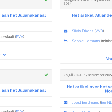
2024
aan het Julianakanaal
Het artikel 'Allian
Silvio Erkens
(
VVD
)
terstaat) (
PVV
)
Sophie Hermans
(minist
n
Vr
26 juli 2024 - 17 september 202
Het artikel over het 
aan het Julianakanaal
Noo
Joost Eerdmans
(
EénNL
terstaat) (
PVV
)