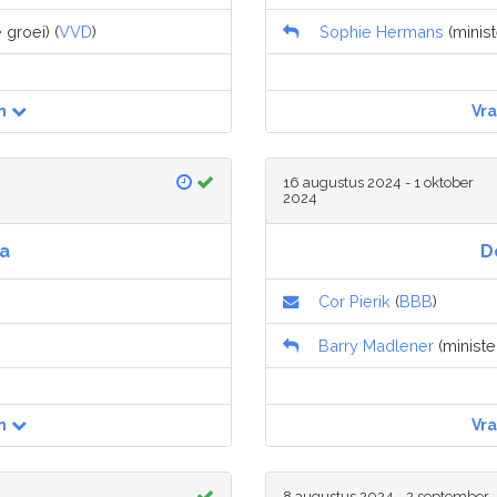
 groei) (
VVD
)
Sophie Hermans
(minist
n
Vr
16 augustus 2024 - 1 oktober
2024
a
De
Cor Pierik
(
BBB
)
Barry Madlener
(minister
n
Vr
8 augustus 2024 - 2 september