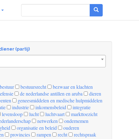
g
diener (partij)
bestuur
bestuursrecht
bezwaar en klachten
efensie
de nederlandse antillen en aruba
dieren
enten
geneesmiddelen en medische hulpmiddelen
tie
industrie
inkomensbeleid
integratie
levensloop
lucht
luchtvaart
markttoezicht
derlanderschap
netwerken
ondernemen
igheid
organisatie en beleid
ouderen
en
provincies
rampen
recht
rechtspraak