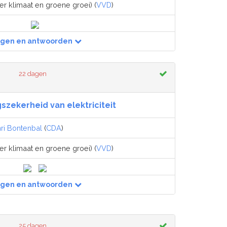
er klimaat en groene groei) (
VVD
)
agen en antwoorden
22 dagen
szekerheid van elektriciteit
ri Bontenbal
(
CDA
)
er klimaat en groene groei) (
VVD
)
agen en antwoorden
25 dagen