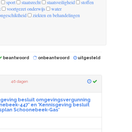
sport
staatsrecht
staatsveiligheid
stoffen
t
voortgezet onderwijs
water
ongeschiktheid
ziekten en behandelingen
beantwoord
onbeantwoord
uitgesteld
46 dagen
sgeving besluit omgevingsvergunning
nebeek-447' en 'Kennisgeving besluit
splan Schoonebeek-Gas'