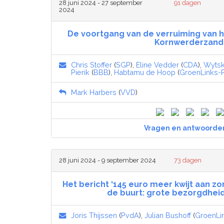
28 juni 2024 - 27 september
91 dagen
2024
De voortgang van de verruiming van h
Kornwerderzand
Chris Stoffer
(
SGP
),
Eline Vedder
(
CDA
),
Wytsk
Pierik
(
BBB
),
Habtamu de Hoop
(
GroenLinks-
Mark Harbers
(
VVD
)
Vragen en antwoorde
28 juni 2024 - 9 september 2024
73 dagen
Het bericht ‘145 euro meer kwijt aan zor
de buurt: grote bezorgdheid 
Joris Thijssen
(
PvdA
),
Julian Bushoff
(
GroenLi