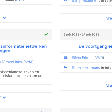
Barry Madlener
(minister
n
Vr
2 juli 2024 - 23 juli 2024
desinformatienetwerken
De voortgang en
ingen
Silvio Erkens
(
VVD
)
n
(
GroenLinks-PvdA
)
Sophie Hermans
(minist
 binnenlandse zaken en
minister sociale zaken en
Vr
n