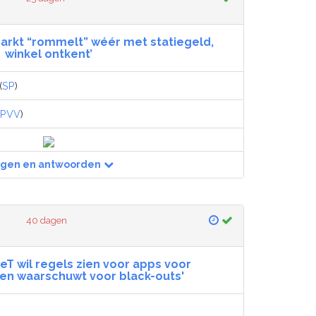
arkt “rommelt” wéér met statiegeld,
winkel ontkent’
(
SP
)
PVV
)
agen en antwoorden
40 dagen
neT wil regels zien voor apps voor
en waarschuwt voor black-outs'