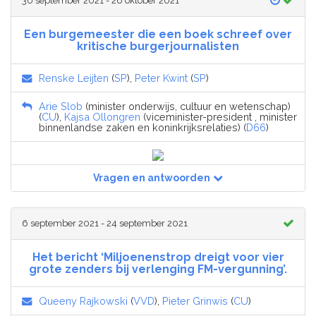
30 september 2021 - 26 oktober 2021
Een burgemeester die een boek schreef over
kritische burgerjournalisten
Renske Leijten
(
SP
),
Peter Kwint
(
SP
)
Arie Slob
(minister onderwijs, cultuur en wetenschap)
(
CU
),
Kajsa Ollongren
(viceminister-president , minister
binnenlandse zaken en koninkrijksrelaties) (
D66
)
Vragen en antwoorden
6 september 2021 - 24 september 2021
Het bericht ‘Miljoenenstrop dreigt voor vier
grote zenders bij verlenging FM-vergunning’.
Queeny Rajkowski
(
VVD
),
Pieter Grinwis
(
CU
)