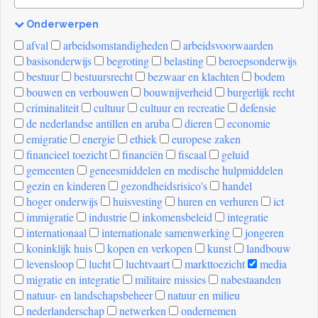
Onderwerpen
[invalid
afval
arbeidsomstandigheden
arbeidsvoorwaarden
name]
basisonderwijs
begroting
belasting
beroepsonderwijs
bestuur
bestuursrecht
bezwaar en klachten
bodem
bouwen en verbouwen
bouwnijverheid
burgerlijk recht
criminaliteit
cultuur
cultuur en recreatie
defensie
de nederlandse antillen en aruba
dieren
economie
emigratie
energie
ethiek
europese zaken
financieel toezicht
financiën
fiscaal
geluid
gemeenten
geneesmiddelen en medische hulpmiddelen
gezin en kinderen
gezondheidsrisico's
handel
hoger onderwijs
huisvesting
huren en verhuren
ict
immigratie
industrie
inkomensbeleid
integratie
internationaal
internationale samenwerking
jongeren
koninklijk huis
kopen en verkopen
kunst
landbouw
levensloop
lucht
luchtvaart
markttoezicht
media
migratie en integratie
militaire missies
nabestaanden
natuur- en landschapsbeheer
natuur en milieu
nederlanderschap
netwerken
ondernemen