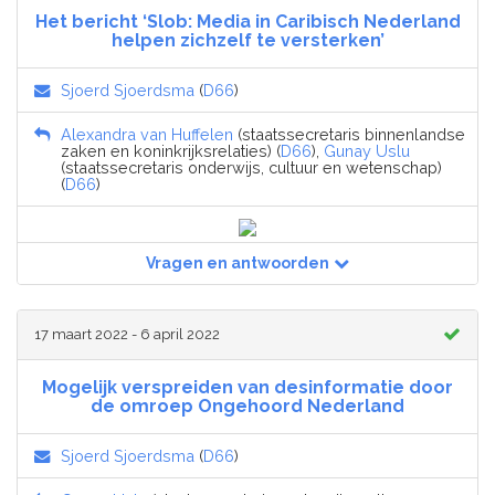
Het bericht ‘Slob: Media in Caribisch Nederland
helpen zichzelf te versterken’
Sjoerd Sjoerdsma
(
D66
)
Alexandra van Huffelen
(staatssecretaris binnenlandse
zaken en koninkrijksrelaties) (
D66
),
Gunay Uslu
(staatssecretaris onderwijs, cultuur en wetenschap)
(
D66
)
Vragen en antwoorden
17 maart 2022 - 6 april 2022
Mogelijk verspreiden van desinformatie door
de omroep Ongehoord Nederland
Sjoerd Sjoerdsma
(
D66
)