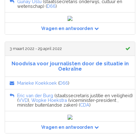
Gunay Uslu
(staatssecretaris onderwijs, cultuur en
wetenschap) (
D66
)
Vragen en antwoorden
3 maart 2022 - 29 april 2022
Noodvisa voor journalisten door de situatie in
Oekraïne
Marieke Koekkoek
(
D66
)
Eric van der Burg
(staatssecretaris justitie en veiligheid)
(
VVD
),
Wopke Hoekstra
(viceminister-president ,
minister buitenlandse zaken) (
CDA
)
Vragen en antwoorden