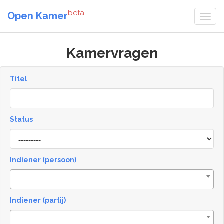
beta
Open Kamer
Kamervragen
Titel
Status
[invalid
name]
Indiener (persoon)
Indiener (partij)