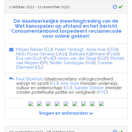
1 oktober 2021 - 11 november 2021
De daadwerkelijke inwerkingtreding van de
Wet kansspelen op afstand en het bericht
‘Consumentenbond torpedeert reclamecode
voor online gokken’
Mirjam Bikker
(
CU
),
Pieter Omtzigt
,
Anne Kuik
(
CDA
),
Nicki Pouw-Verweij
(
JA21
),
Barbara Kathmann
(
PvdA
),
Eva van Esch
(
PvdD
),
Kees van der Staaij
(
SGP
),
Michiel
van Nispen
(
SP
),
Nilüfer Gündoğan
(
Volt
),
Corinne
Ellemeet
(
GL
)
Paul Blokhuis
(staatssecretaris volksgezondheid,
welzijn en sport) (
CU
),
Arie Slob
(minister onderwijs,
cultuur en wetenschap) (
CU
),
Sander Dekker
(minister
zonder portefeuille justitie en veiligheid) (
VVD
)
Vragen en antwoorden