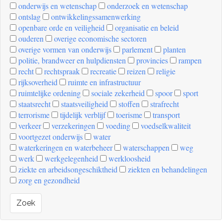
onderwijs en wetenschap
onderzoek en wetenschap
ontslag
ontwikkelingssamenwerking
openbare orde en veiligheid
organisatie en beleid
ouderen
overige economische sectoren
overige vormen van onderwijs
parlement
planten
politie, brandweer en hulpdiensten
provincies
rampen
recht
rechtspraak
recreatie
reizen
religie
rijksoverheid
ruimte en infrastructuur
ruimtelijke ordening
sociale zekerheid
spoor
sport
staatsrecht
staatsveiligheid
stoffen
strafrecht
terrorisme
tijdelijk verblijf
toerisme
transport
verkeer
verzekeringen
voeding
voedselkwaliteit
voortgezet onderwijs
water
waterkeringen en waterbeheer
waterschappen
weg
werk
werkgelegenheid
werkloosheid
ziekte en arbeidsongeschiktheid
ziekten en behandelingen
zorg en gezondheid
Zoek