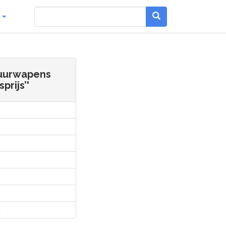
g
vuurwapens
rijs’'
l