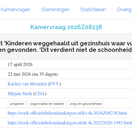
Kamervragen
Stemmingen
Statistieken
Overi
Kamervraag 2026Z08238
ht 'Kinderen weggehaald uit gezinshuis waar 
n gevonden. ‘Dit verdient niet de schoonheidsp
17 april 2026
22 mei 2026 (na 35 dagen)
Ráchel van Meetelen
(
PVV
)
Mirjam Sterk
(
CDA
)
jongeren
organisatie en beleid
zorg en gezondheid
https://zoek.officielebekendmakingen.nl/kv-tk-2026Z08238.html
https://zoek.officielebekendmakingen.nl/ah-tk-20252026-1985.htm