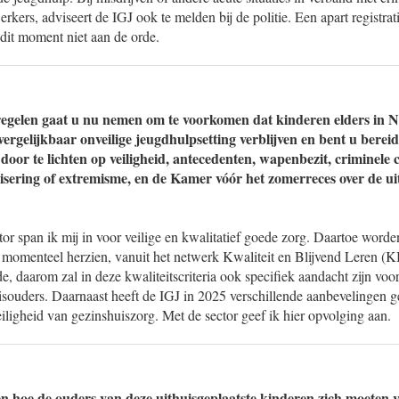
ers, adviseert de IGJ ook te melden bij de politie. Een apart registrat
dit moment niet aan de orde.
egelen gaat u nu nemen om te voorkomen dat kinderen elders in N
rgelijkbaar onveilige jeugdhulpsetting verblijven en bent u bereid 
door te lichten op veiligheid, antecedenten, wapenbezit, criminele 
lisering of extremisme, en de Kamer vóór het zomerreces over de ui
or span ik mij in voor veilige en kwalitatief goede zorg. Daartoe worden
 momenteel herzien, vanuit het netwerk Kwaliteit en Blijvend Leren (
, daarom zal in deze kwaliteitscriteria ook specifiek aandacht zijn voo
isouders. Daarnaast heeft de IGJ in 2025 verschillende aanbevelingen g
eiligheid van gezinshuiszorg. Met de sector geef ik hier opvolging aan.
n hoe de ouders van deze uithuisgeplaatste kinderen zich moeten vo