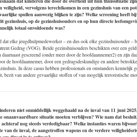
esnaam dat kinderen die door de overheid uit hun thuissituatie zij
veiligheid, vervolgens terechtkomen in een gezinshuis van een poten
aarlijke spullen aanwezig blijken te zijn? Welke screening heeft bi
it gezinshuis, op de gezinshuisouders en op hun directe leefomgevi
ennelijk totaal onvoldoende was?
egd dat elke jeugdhulpmedewerker – en dus ook elke gezinshuisouder – b
mtrent Gedrag (VOG). Beide gezinshuisouders beschikten over een gel
n daarnaast gescreend (onder meer door de hoofdaannemer2) en zijn da
oor de hoofdaannemer, door een gedragsdeskundige en andere betrokke
ezinshuis. In deze casus hebben professionals en omstanders kennelijk g
 bezit van andere gevaarlijke stoffen of van mogelijk terroristische mo
nderen niet onmiddellijk weggehaald na de inval van 11 juni 2025
 onaanvaardbare situatie moeten verblijven? Wie nam dat besluit
it achteraf nog steeds verdedigbaar? Welke instanties waren bijvoo
 van de inval, de aangetroffen wapens en de verdere veiligheidsrisi
 om direct in te grijpen?