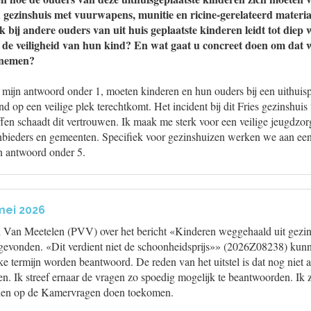
 gezinshuis met vuurwapens, munitie en ricine-gerelateerd materia
ok bij andere ouders van uit huis geplaatste kinderen leidt tot die
 de veiligheid van hun kind? En wat gaat u concreet doen om dat
 nemen?
n mijn antwoord onder 1, moeten kinderen en hun ouders bij een uithuis
nd op een veilige plek terechtkomt. Het incident bij dit Fries gezinshu
ffen schaadt dit vertrouwen. Ik maak me sterk voor een veilige jeugdzo
anbieders en gemeenten. Specifiek voor gezinshuizen werken we aan een 
jn antwoord onder 5.
mei 2026
d Van Meetelen (PVV) over het bericht «Kinderen weggehaald uit gezi
vonden. «Dit verdient niet de schoonheidsprijs»» (2026Z08238) kunnen 
ke termijn worden beantwoord. De reden van het uitstel is dat nog niet 
en. Ik streef ernaar de vragen zo spoedig mogelijk te beantwoorden. Ik 
den op de Kamervragen doen toekomen.