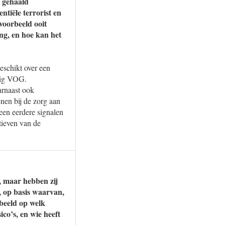
n gehaald
tiële terrorist en
jvoorbeeld ooit
ng, en hoe kan het
eschikt over een
dig VOG.
arnaast ook
nen bij de zorg aan
een eerdere signalen
tieven van de
, maar hebben zij
, op basis waarvan,
rbeeld op welk
co’s, en wie heeft