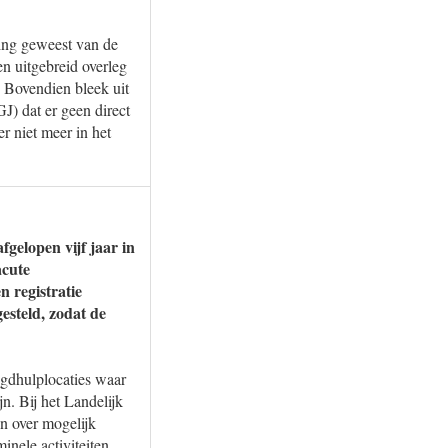
eging geweest van de
en uitgebreid overleg
. Bovendien bleek uit
J) dat er geen direct
r niet meer in het
fgelopen vijf jaar in
acute
n registratie
esteld, zodat de
ugdhulplocaties waar
jn. Bij het Landelijk
n over mogelijk
minele activiteiten