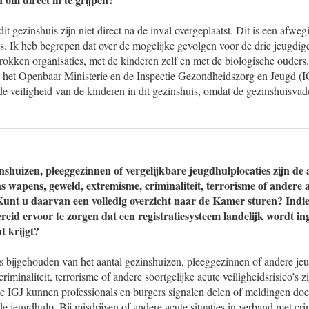
dit gezinshuis zijn niet direct na de inval overgeplaatst. Dit is een afw
s. Ik heb begrepen dat over de mogelijke gevolgen voor de drie jeugdig
rokken organisaties, met de kinderen zelf en met de biologische ouders
 het Openbaar Ministerie en de Inspectie Gezondheidszorg en Jeugd (IG
de veiligheid van de kinderen in dit gezinshuis, omdat de gezinshuisvade
shuizen, pleeggezinnen of vergelijkbare jeugdhulplocaties zijn de a
s wapens, geweld, extremisme, criminaliteit, terrorisme of andere 
 Kunt u daarvan een volledig overzicht naar de Kamer sturen? Indie
reid ervoor te zorgen dat een registratiesysteem landelijk wordt ing
t krijgt?
rs bijgehouden van het aantal gezinshuizen, pleeggezinnen of andere je
iminaliteit, terrorisme of andere soortgelijke acute veiligheidsrisico’s zi
 IGJ kunnen professionals en burgers signalen delen of meldingen doe
 de jeugdhulp. Bij misdrijven of andere acute situaties in verband met cri