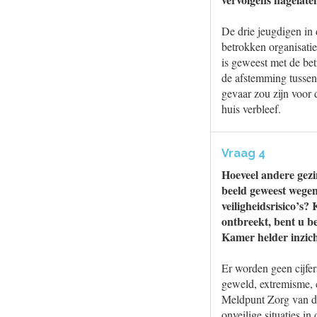
De drie jeugdigen in 
betrokken organisatie
is geweest met de bet
de afstemming tussen
gevaar zou zijn voor 
huis verbleef.
Vraag 4
Hoeveel andere gezin
beeld geweest wegen
veiligheidsrisico’s?
ontbreekt, bent u be
Kamer helder inzich
Er worden geen cijfe
geweld, extremisme, cr
Meldpunt Zorg van de
onveilige situaties in