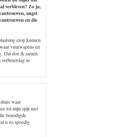
al verbleven? Zo ja,
p wantrouwen, angst
 wantrouwen en die
plaatsing erop kunnen
is waar vuurwapens en
rg. Dat doe ik samen
verbeterslag in
nshuis waar
tot mijn spijt niet
alle benodigde
zal u zo spoedig