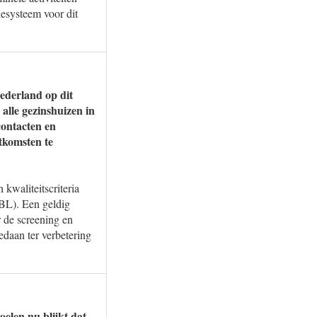
iesysteem voor dit
ederland op dit
alle gezinshuizen in
contacten en
tkomsten te
 kwaliteitscriteria
KBL). Een geldig
r de screening en
edaan ter verbetering
elen nu blijkt dat