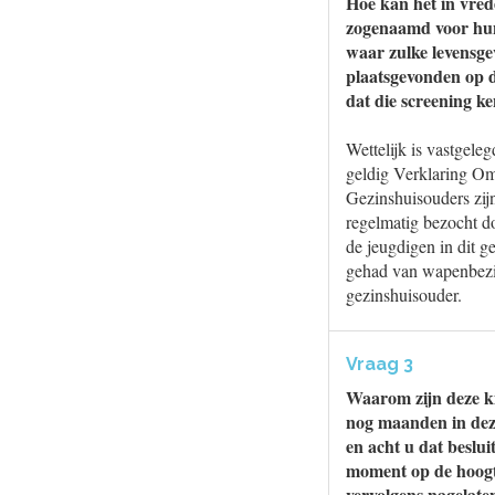
Hoe kan het in vred
zogenaamd voor hun 
waar zulke levensgev
plaatsgevonden op d
dat die screening k
Wettelijk is vastgel
geldig Verklaring O
Gezinshuisouders zij
regelmatig bezocht d
de jeugdigen in dit g
gehad van wapenbezit,
gezinshuisouder.
Vraag 3
Waarom zijn deze ki
nog maanden in deze
en acht u dat beslu
moment op de hoogte
vervolgens nagelaten