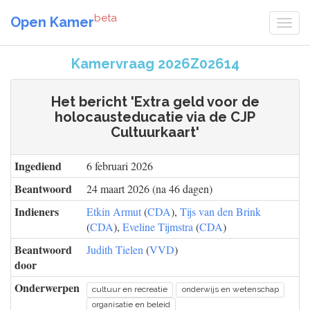
beta
Open Kamer
Kamervraag 2026Z02614
Het bericht 'Extra geld voor de
holocausteducatie via de CJP
Cultuurkaart'
Ingediend
6 februari 2026
Beantwoord
24 maart 2026 (na 46 dagen)
Indieners
Etkin Armut
(
CDA
),
Tijs van den Brink
(
CDA
),
Eveline Tijmstra
(
CDA
)
Beantwoord
Judith Tielen
(
VVD
)
door
Onderwerpen
cultuur en recreatie
onderwijs en wetenschap
organisatie en beleid