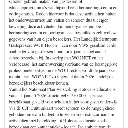
scholen gebruik maken van gastlessen of
educatieprogramma’s van bijvoorbeeld herinneringscentra en
oorlogsmusea. Reden hiervoor is dat deze activiteiten buiten
het onderwijscurriculum vallen en scholen dus uit eigen
beweging deze activiteiten kunnen organiseren. De
herinneringscentra en oorlogsmusea beschikken zelf wel over
gegevens van hun eigen bezoekers. Het Landelijk Steunpunt
Gastsprekers WOII-Heden – een door VWS gesubsidieerde
aanbieder van gastlessen houdt ook jaarlijks het aantal
schoolbezoeken bij. In overleg met WO2NET en het
Veldberaad, het samenwerkingsverband van de belangrijkste
professionele partijen in de WOII-sector, wordt de jaarlijkse
monitor van WO2NET zo ingericht dat in 2026 landelijke
bezoekcijfers beschikbaar komen.
Vanuit het Nationaal Plan Versterking Holocausteducatie is
vanaf 1 januari 2026 structureel € 750.000,– per jaar
beschikbaar gesteld voor scholen in het voortgezet onderwijs.
Via de CJP Cultuurkaart wordt scholen zo de mogelijkheid
geboden om extra budget in te zetten voor extracurriculaire
activiteiten met betrekking tot Holocausteducatie zoals
bezoek aan een «authentieke» locatie. De ambitie van de