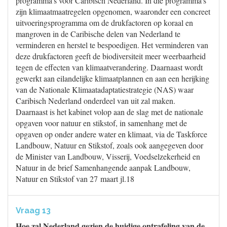
programma’s voor Caribisch Nederland. In die programma’s
zijn klimaatmaatregelen opgenomen, waaronder een concreet
uitvoeringsprogramma om de drukfactoren op koraal en
mangroven in de Caribische delen van Nederland te
verminderen en herstel te bespoedigen. Het verminderen van
deze drukfactoren geeft de biodiversiteit meer weerbaarheid
tegen de effecten van klimaatverandering. Daarnaast wordt
gewerkt aan eilandelijke klimaatplannen en aan een herijking
van de Nationale Klimaatadaptatiestrategie (NAS) waar
Caribisch Nederland onderdeel van uit zal maken.
Daarnaast is het kabinet volop aan de slag met de nationale
opgaven voor natuur en stikstof, in samenhang met de
opgaven op onder andere water en klimaat, via de Taskforce
Landbouw, Natuur en Stikstof, zoals ook aangegeven door
de Minister van Landbouw, Visserij, Voedselzekerheid en
Natuur in de brief Samenhangende aanpak Landbouw,
Natuur en Stikstof van 27 maart jl.18
Vraag 13
Hoe zal Nederland gezien de huidige ontrafeling van de