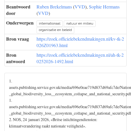
Beantwoord
Ruben Brekelmans
(
VVD
),
Sophie Hermans
door
(
VVD
)
Onderwerpen
internationaal
natuur en milieu
organisatie en beleid
Bron vraag
https://zoek.officielebekendmakingen.nl/kv-tk-2
026Z01963.html
Bron
https://zoek.officielebekendmakingen.nl/ah-tk-2
antwoord
0252026-1492.html
1.
assets.publishing.service.gov.uk/media/696e0eae719d837d69afc7de/Nation
_global_biodiversity_loss__ecosystem_collapse_and_national_security.pd
1.
assets.publishing.service.gov.uk/media/696e0eae719d837d69afc7de/Nation
_global_biodiversity_loss__ecosystem_collapse_and_national_security.pd
2. NOS, 24 januari 2026, «Britse inlichtingendiensten:
klimaatverandering raakt nationale veiligheid».