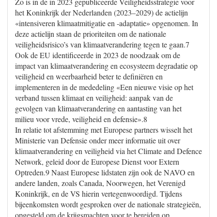
Zo is in de in 2023 gepubliceerde Veiligheidsstrategie voor
het Koninkrijk der Nederlanden (2023–2029) de actielijn
«intensiveren klimaatmitigatie en -adaptatie» opgenomen. In
deze actielijn staan de prioriteiten om de nationale
veiligheidsrisico’s van klimaatverandering tegen te gaan.7
Ook de EU identificeerde in 2023 de noodzaak om de
impact van klimaatverandering en ecosysteem degradatie op
veiligheid en weerbaarheid beter te definiëren en
implementeren in de mededeling «Een nieuwe visie op het
verband tussen klimaat en veiligheid: aanpak van de
gevolgen van klimaatverandering en aantasting van het
milieu voor vrede, veiligheid en defensie».8
In relatie tot afstemming met Europese partners wisselt het
Ministerie van Defensie onder meer informatie uit over
klimaatverandering en veiligheid via het Climate and Defence
Network, geleid door de Europese Dienst voor Extern
Optreden.9 Naast Europese lidstaten zijn ook de NAVO en
andere landen, zoals Canada, Noorwegen, het Verenigd
Koninkrijk, en de VS hierin vertegenwoordigd. Tijdens
bijeenkomsten wordt gesproken over de nationale strategieën,
opgesteld om de krijgsmachten voor te bereiden op