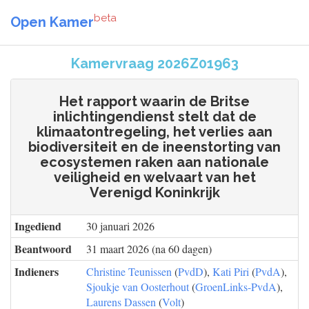
beta
Open Kamer
Kamervraag 2026Z01963
Het rapport waarin de Britse
inlichtingendienst stelt dat de
klimaatontregeling, het verlies aan
biodiversiteit en de ineenstorting van
ecosystemen raken aan nationale
veiligheid en welvaart van het
Verenigd Koninkrijk
Ingediend
30 januari 2026
Beantwoord
31 maart 2026 (na 60 dagen)
Indieners
Christine Teunissen
(
PvdD
),
Kati Piri
(
PvdA
),
Sjoukje van Oosterhout
(
GroenLinks-PvdA
),
Laurens Dassen
(
Volt
)