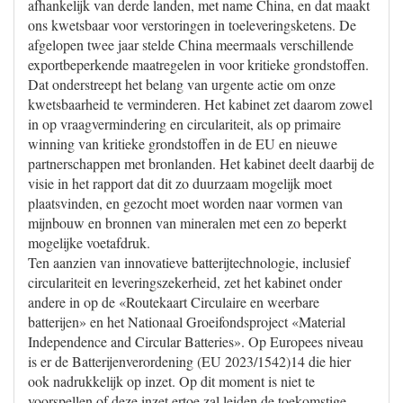
afhankelijk van derde landen, met name China, en dat maakt
ons kwetsbaar voor verstoringen in toeleveringsketens. De
afgelopen twee jaar stelde China meermaals verschillende
exportbeperkende maatregelen in voor kritieke grondstoffen.
Dat onderstreept het belang van urgente actie om onze
kwetsbaarheid te verminderen. Het kabinet zet daarom zowel
in op vraagvermindering en circulariteit, als op primaire
winning van kritieke grondstoffen in de EU en nieuwe
partnerschappen met bronlanden. Het kabinet deelt daarbij de
visie in het rapport dat dit zo duurzaam mogelijk moet
plaatsvinden, en gezocht moet worden naar vormen van
mijnbouw en bronnen van mineralen met een zo beperkt
mogelijke voetafdruk.
Ten aanzien van innovatieve batterijtechnologie, inclusief
circulariteit en leveringszekerheid, zet het kabinet onder
andere in op de «Routekaart Circulaire en weerbare
batterijen» en het Nationaal Groeifondsproject «Material
Independence and Circular Batteries». Op Europees niveau
is er de Batterijenverordening (EU 2023/1542)14 die hier
ook nadrukkelijk op inzet. Op dit moment is niet te
voorspellen of deze inzet ertoe zal leiden de toekomstige