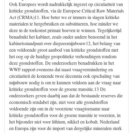
Ook Europees wordt nadrukkelijk ingezet op circulariteit van
kritieke grondstoffen, via de Europese Critical Raw Materials
Act (CRMA)11. Hoe beter we er immers in slagen kritieke
materialen te hergebruiken en substitueren, hoe minder we
deze in de toekomst primair hoeven te winnen. Tegelijkertijd
benadrukt het kabinet, zoals onder andere benoemd in het
kabinetsstandpunt over diepzeemijnbouw12, het belang van
een voldoende groot aanbod van kritieke grondstoffen met
het oog op de huidige geopolitieke verhoudingen rondom
deze grondstoffen. De onderzoekers benadrukken in het
WWF rapport eveneens dat naast vraagvermindering en
circulariteit de komende twee decennia ook opschaling van
mijnbouw nodig is om te kunnen voldoen aan de vraag naar
kritieke grondstoffen voor de groene transitie.13 De
onderzoekers geven daarbij aan dat de bestaande reserves die
economisch rendabel zijn, niet voor alle grondstoffen
voldoende zijn om in de voorziene vraagtoename naar
kritieke grondstoffen voor de groene transitie te voorzien, in
het bijzonder niet voor lithium, nikkel en kobalt. Nederland
en Europa zijn voor de import van dergelijke mineralen sterk