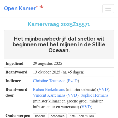
beta
Open Kamer
Kamervraag 2025Z15571
Het mijnbouwbedrijf dat sneller wil
beginnen met het mijnen in de Stille
Oceaan.
Ingediend
29 augustus 2025
Beantwoord
13 oktober 2025 (na 45 dagen)
Indiener
Christine Teunissen
(
PvdD
)
Beantwoord
Ruben Brekelmans
(minister defensie) (
VVD
),
door
Vincent Karremans
(
VVD
),
Sophie Hermans
(minister klimaat en groene groei, minister
infrastructuur en waterstaat) (
VVD
)
Onderwerpen
bodem
economie
natuur en milieu