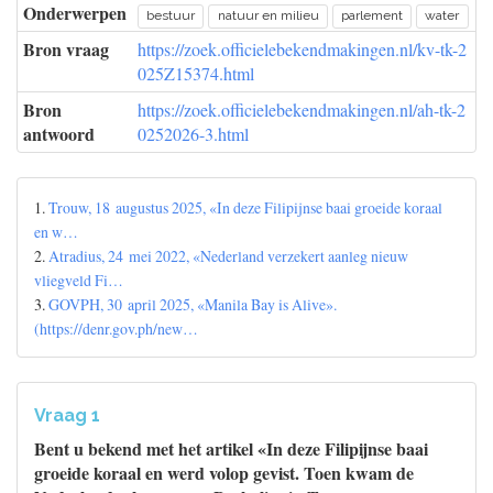
Onderwerpen
bestuur
natuur en milieu
parlement
water
Bron vraag
https://zoek.officielebekendmakingen.nl/kv-tk-2
025Z15374.html
Bron
https://zoek.officielebekendmakingen.nl/ah-tk-2
antwoord
0252026-3.html
1.
Trouw, 18 augustus 2025, «In deze Filipijnse baai groeide koraal
en w…
2.
Atradius, 24 mei 2022, «Nederland verzekert aanleg nieuw
vliegveld Fi…
3.
GOVPH, 30 april 2025, «Manila Bay is Alive».
(https://denr.gov.ph/new…
Vraag 1
Bent u bekend met het artikel «In deze Filipijnse baai
groeide koraal en werd volop gevist. Toen kwam de