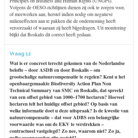
Principles on Business and Human Rights (UNGPs).
Volgens de OESO-richtlijnen dienen zij ook te zorgen voor,
of meewerken aan, herstel indien nodig om negatieve
milieueffecten aan te pakken die de onderneming heeft
veroorzaakt of waaraan zij heeft bijgedragen. Uit monitoring
blijkt dat Boskalis dit correct heeft gedaan.
Vraag 12
Wat is er concreet terecht gekomen van de Nederlandse
belofte – door ASDB en door Boskalis – om
grootschalige natuurcompensatie te regelen? Kent u het
openbaargemaakte Biodiversity Action Plan Non
Technical Summary van SMC en Boskalis, dat spreekt
van een offset gebied van 1000–1700 hectaren? Hoeveel
hectaren telt het huidige offset gebied? Op basis van
welke informatie doet u deze uitspraak? Is de kwestie van
natuurcompensatie – dat voor ADBS een belangrijke
voorwaarde was om de EKV te verstrekken –
contractueel vastgelegd? Zo nee, waarom niet? Zo ja,
welke voorwaarden zijn gesteld?