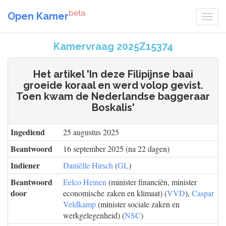
beta
Open Kamer
Kamervraag 2025Z15374
Het artikel 'In deze Filipijnse baai
groeide koraal en werd volop gevist.
Toen kwam de Nederlandse baggeraar
Boskalis'
Ingediend
25 augustus 2025
Beantwoord
16 september 2025 (na 22 dagen)
Indiener
Daniëlle Hirsch
(
GL
)
Beantwoord
Eelco Heinen
(minister financiën, minister
door
economische zaken en klimaat) (
VVD
),
Caspar
Veldkamp
(minister sociale zaken en
werkgelegenheid) (
NSC
)