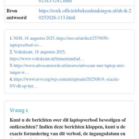
025Z15242.html
Bron
https://zoek.officielebekendmakingen.nl/ah-tk-2
antwoord
0252026-113.html
1.
NOS, 18 augustus 2025, https://nos.nl/artikel/2579050-
laptopverbod-vo…
2.
Volkskrant, 18 augustus 2025,
https://www.volkskrant.nl/binnenland/ad…
3.
https://www.advocatenorde.nl/nieuws/advocaat-met-laptop-niet-
langer-w…
4.
https://www.nvvr.org/wp-content/uploads/20250819.-reactie-
NVvR-op-ber…
Vraag 1
Kunt u de berichten over dit laptopverbod bevestigen of
ontkrachten? Indien deze berichten kloppen, kunt u de
exacte formulering van dit verbod, de ingangsdatum en