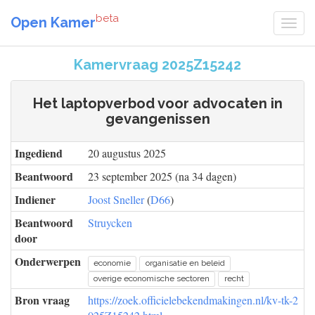
beta
Open Kamer
Kamervraag 2025Z15242
Het laptopverbod voor advocaten in
gevangenissen
Ingediend
20 augustus 2025
Beantwoord
23 september 2025 (na 34 dagen)
Indiener
Joost Sneller
(
D66
)
Beantwoord
Struycken
door
Onderwerpen
economie
organisatie en beleid
overige economische sectoren
recht
Bron vraag
https://zoek.officielebekendmakingen.nl/kv-tk-2