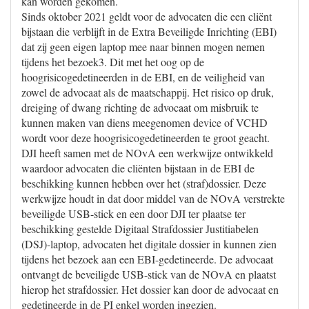
kan worden gekomen.
Sinds oktober 2021 geldt voor de advocaten die een cliënt
bijstaan die verblijft in de Extra Beveiligde Inrichting (EBI)
dat zij geen eigen laptop mee naar binnen mogen nemen
tijdens het bezoek3. Dit met het oog op de
hoogrisicogedetineerden in de EBI, en de veiligheid van
zowel de advocaat als de maatschappij. Het risico op druk,
dreiging of dwang richting de advocaat om misbruik te
kunnen maken van diens meegenomen device of VCHD
wordt voor deze hoogrisicogedetineerden te groot geacht.
DJI heeft samen met de NOvA een werkwijze ontwikkeld
waardoor advocaten die cliënten bijstaan in de EBI de
beschikking kunnen hebben over het (straf)dossier. Deze
werkwijze houdt in dat door middel van de NOvA verstrekte
beveiligde USB-stick en een door DJI ter plaatse ter
beschikking gestelde Digitaal Strafdossier Justitiabelen
(DSJ)-laptop, advocaten het digitale dossier in kunnen zien
tijdens het bezoek aan een EBI-gedetineerde. De advocaat
ontvangt de beveiligde USB-stick van de NOvA en plaatst
hierop het strafdossier. Het dossier kan door de advocaat en
gedetineerde in de PI enkel worden ingezien.