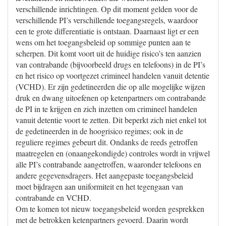
verschillende inrichtingen. Op dit moment gelden voor de
verschillende PI’s verschillende toegangsregels, waardoor
een te grote differentiatie is ontstaan. Daarnaast ligt er een
wens om het toegangsbeleid op sommige punten aan te
scherpen. Dit komt voort uit de huidige risico’s ten aanzien
van contrabande (bijvoorbeeld drugs en telefoons) in de PI’s
en het risico op voortgezet crimineel handelen vanuit detentie
(VCHD). Er zijn gedetineerden die op alle mogelijke wijzen
druk en dwang uitoefenen op ketenpartners om contrabande
de PI in te krijgen en zich inzetten om crimineel handelen
vanuit detentie voort te zetten. Dit beperkt zich niet enkel tot
de gedetineerden in de hoogrisico regimes; ook in de
reguliere regimes gebeurt dit. Ondanks de reeds getroffen
maatregelen en (onaangekondigde) controles wordt in vrijwel
alle PI’s contrabande aangetroffen, waaronder telefoons en
andere gegevensdragers. Het aangepaste toegangsbeleid
moet bijdragen aan uniformiteit en het tegengaan van
contrabande en VCHD.
Om te komen tot nieuw toegangsbeleid worden gesprekken
met de betrokken ketenpartners gevoerd. Daarin wordt