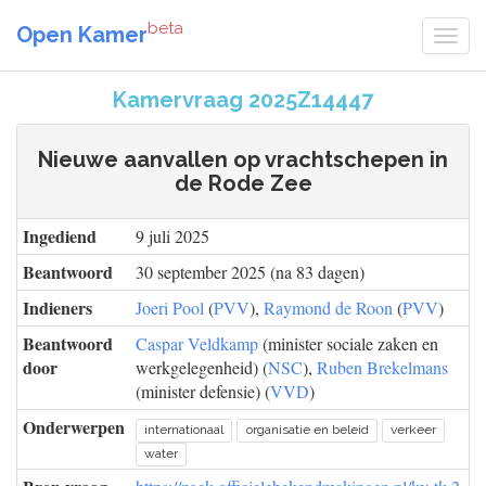
beta
Open Kamer
Kamervraag 2025Z14447
Nieuwe aanvallen op vrachtschepen in
de Rode Zee
Ingediend
9 juli 2025
Beantwoord
30 september 2025 (na 83 dagen)
Indieners
Joeri Pool
(
PVV
),
Raymond de Roon
(
PVV
)
Beantwoord
Caspar Veldkamp
(minister sociale zaken en
door
werkgelegenheid) (
NSC
),
Ruben Brekelmans
(minister defensie) (
VVD
)
Onderwerpen
internationaal
organisatie en beleid
verkeer
water