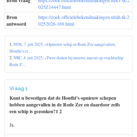
Bron vraag
https://zoek.officielebekendmakingen.nl/kv-tk-2
025Z14447.html
Bron
https://zoek.officielebekendmakingen.nl/ah-tk-2
antwoord
0252026-169.html
1.
NOS, 7 juli 2025, «Opnieuw schip in Rode Zee aangevallen,
Houthi's cl…
2.
NRC, 4 juli 2025, «Twee doden bij nieuwe aanval op vrachtschip
Rode Z…
Vraag 1
Kunt u bevestigen dat de Houthi’s opnieuw schepen
hebben aangevallen in de Rode Zee en daardoor zelfs
een schip is gezonken?1 2
Ja.